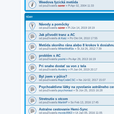
Weedova fyzická metóda
od používateľa
sorer
»
Pi Apr 02, 2004 11:33
TÉMY
Návody a pomôcky
od používateľa
sorer
»
Pi Jún 14, 2019 18:19
Jak přivodit tranz a AC
od používateľa
dr.Katz
»
Po Okt 04, 2010 17:55
Metóda skorého rána alebo 8 krokov k dosiahn
od používateľa
WhiteWolfSix
»
Št Júl 26, 2012 7:39
problém s AC
od používateľa
yoshti
»
Po Apr 29, 2013 16:19
Pri snahe dostať sa von z tela
od používateľa
Avelery
»
Pi Jan 04, 2019 20:17
Byl jsem v půlce?
od používateľa
RayCodeCSC
»
Ne Júl 02, 2017 15:07
Psychoaktívne látky na vyvolanie astrálneho ce
od používateľa
psychonaut
»
Št Jún 25, 2015 16:28
Stretnutie s otcom
od používateľa
MartinP
»
So Feb 13, 2016 17:45
Astralne cestovanie Hemi-Sync
od používateľa
mystic8963
»
Ut Jan 05, 2016 11:05