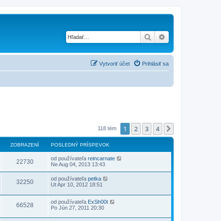
Hľadať
Rozšírené vyhľad
Vytvoriť účet
Prihlásiť sa
1
2
3
4
Ďalšia
118 tém
ZOBRAZENÍ
POSLEDNÝ PRÍSPEVOK
od používateľa
reincarnate
22730
Ne Aug 04, 2013 13:43
od používateľa
petka
32250
Ut Apr 10, 2012 18:51
od používateľa
ExSh00t
66528
Po Jún 27, 2011 20:30