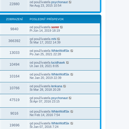
od používateľa
psychonaut
22880
Ne Aug 23, 2015 10:54
ZOBRAZENÍ
POSLEDNÝ PRÍSPEVOK
od používateľa
sorer
9840
Pi Jún 14, 2019 18:19
od používateľa
mhi
366392
Št Mar 17, 2022 14:39
od používateľa
WhiteWolfSix
13033
Po Jan 25, 2021 22:28
od používateľa
lucidhawk
10494
Ut Jan 19, 2021 8:05
od používateľa
WhiteWolfSix
10164
Ne Jan 20, 2019 22:39
od používateľa
lenkana
10766
St Mar 28, 2018 20:28
od používateľa
psychonaut
47519
Št Apr 07, 2016 23:15
od používateľa
WhiteWolfSix
9016
Ne Feb 14, 2016 7:54
od používateľa
WhiteWolfSix
19696
Št Jan 07, 2016 7:24