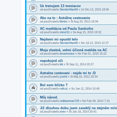
Uz trenujem 13 mesiacov
od používateľa
SlenderMan69
»
Ut Okt 13, 2015 18:06
Ako na to : Astrálne cestovanie
od používateľa
Bimbo
»
Št Aug 29, 2013 19:34
AC meditácia od Paula Santisiho
od používateľa
minor51
»
So Aug 15, 2015 19:32
Nejdemi mi opustit telo
od používateľa
SlenderMan69
»
Ne Júl 12, 2015 22:37
Moja vlastná, velmi účinná metóda na AC
od používateľa
dreamnoise
»
Ne Feb 01, 2015 15:22
nepokojné oči
od používateľa
tibi
»
Št Sep 11, 2014 20:27
Astralne cestovani - nejde mi to :D
od používateľa
yoshti
»
St Máj 16, 2012 20:34
Bol som blízko ?
od používateľa
reficuL
»
So Jan 11, 2014 15:40
Môj návod.
od používateľa
redblueman729
»
Ne Feb 09, 2014 7:15
Již dlouhou dobu jsem zaseklý na stejném mís
od používateľa
onev
»
Št Jan 16, 2014 20:41