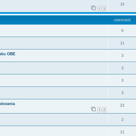
15
1
2
ODPOVEDÍ
0
11
utiu OBE
3
3
3
3
stovania
22
1
2
2
11