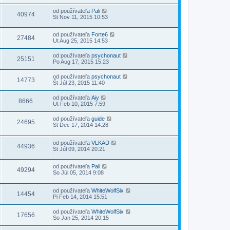
od používateľa
Pali
40974
St Nov 11, 2015 10:53
od používateľa
Forte6
27484
Ut Aug 25, 2015 14:53
od používateľa
psychonaut
25151
Po Aug 17, 2015 15:23
od používateľa
psychonaut
14773
Št Júl 23, 2015 11:40
od používateľa
Aiy
8666
Ut Feb 10, 2015 7:59
od používateľa
guide
24695
St Dec 17, 2014 14:28
od používateľa
VLKAD
44936
St Júl 09, 2014 20:21
od používateľa
Pali
49294
So Júl 05, 2014 9:08
od používateľa
WhiteWolfSix
14454
Pi Feb 14, 2014 15:51
od používateľa
WhiteWolfSix
17656
So Jan 25, 2014 20:15