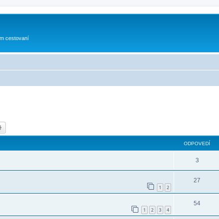
om cestovaní
dať
Rozšírené vyhľadávanie
ODPOVEDÍ
3
27
1
2
54
1
2
3
4