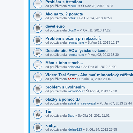
Problém s Astrálom.
od používateľa
reficuL
»
Št Nov 28, 2013 18:58
Ako na to. ? poradte
od používateľa
patrik
»
Po Okt 14, 2013 18:59
devet euro
od používateľa
BiosX
»
Pi Okt 11, 2013 17:22
Problém s očami pri relaxácií.
od používateľa
reincarnate
»
Št Aug 29, 2013 12:17
Dosiahnutie AC a fyzické cvičenie
od používateľa
reincarnate
»
Pi Aug 02, 2013 13:30
Mám z toho strach...
od používateľa
polopat3
»
So Dec 01, 2012 21:00
Video: Teal Scott - Ako mať mimotelový zážitok
od používateľa
sorer
»
Ut Jún 04, 2013 20:16
problem s uvolnenim
od používateľa
wicker558
»
Št Apr 04, 2013 17:38
otazky a pomoc :D
od používateľa
astralny_cestovatel
»
Po Jan 07, 2013 22:44
Tím
od používateľa
Bato
»
So Okt 01, 2011 11:01
knihy..
od používateľa
ideline123
»
St Okt 24, 2012 23:55