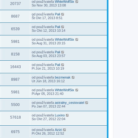
od používateľa
WhiteWolfSix
20737
So Nov 30, 2013 13:08
od používateľa
Pali
8687
Št Okt 17, 2013 8:51
od používateľa
Pali
6539
So Okt 12, 2013 10:14
od používateľa
WhiteWolfSix
5981
So Aug 31, 2013 20:15
od používateľa
Pali
8158
So Aug 03, 2013 23:57
od používateľa
Pali
16443
Pi Jún 21, 2013 10:19
od používateľa
bezmenak
8987
Ut Jún 18, 2013 16:12
od používateľa
WhiteWolfSix
5981
Pi Apr 05, 2013 21:40
od používateľa
astralny_cestovatel
5500
Po Jan 07, 2013 22:44
od používateľa
Luxino
57618
So Okt 27, 2012 22:04
od používateľa
Azizi
6975
Pi Okt 26, 2012 12:52