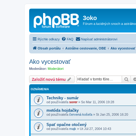
3oko
Fórum a lucidných snoch a astráln
Rýchle odkazy
FAQ
Napísať administrátorovi
Obsah portálu
Astrálne cestovanie, OBE
Ako vycestovať
Ako vycestovať
Moderátor:
Moderátori
Hľa
Založiť novú tému
OZNÁMENIA
Techniky - sumár
od používateľa
sorer
»
So Mar 11, 2006 19:28
metóda hojdačky
od používateľa
červená košeľa
»
St Jan 25, 2006 16:20
Spať opačne otočený
od používateľa
majk
»
Ut Júl 27, 2004 10:43