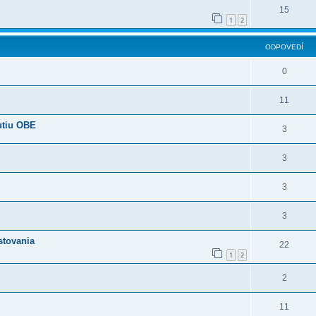
15
1
2
ODPOVEDÍ
0
11
utiu OBE
3
3
3
3
stovania
22
1
2
2
11