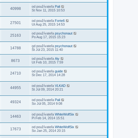
od používateľa
Pali
40998
St Nov 11, 2015 10:53
od používateľa
Forte6
27501
Ut Aug 25, 2015 14:53
od používateľa
psychonaut
25163
Po Aug 17, 2015 15:23
od používateľa
psychonaut
14788
Št Júl 23, 2015 11:40
od používateľa
Aiy
8673
Ut Feb 10, 2015 7:59
od používateľa
guide
24710
St Dec 17, 2014 14:28
od používateľa
VLKAD
44955
St Júl 09, 2014 20:21
od používateľa
Pali
49324
So Júl 05, 2014 9:08
od používateľa
WhiteWolfSix
14463
Pi Feb 14, 2014 15:51
od používateľa
WhiteWolfSix
17673
So Jan 25, 2014 20:15