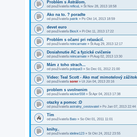
Problém s Astrálom.
od používateľa
reficuL
»
Št Nov 28, 2013 18:58
Ako na to. ? poradte
od používateľa
patrik
»
Po Okt 14, 2013 18:59
devet euro
od používateľa
BiosX
»
Pi Okt 11, 2013 17:22
Problém s očami pri relaxácií.
od používateľa
reincarnate
»
Št Aug 29, 2013 12:17
Dosiahnutie AC a fyzické cvičenie
od používateľa
reincarnate
»
Pi Aug 02, 2013 13:30
Mám z toho strach...
od používateľa
polopat3
»
So Dec 01, 2012 21:00
Video: Teal Scott - Ako mať mimotelový zážitok
od používateľa
sorer
»
Ut Jún 04, 2013 20:16
problem s uvolnenim
od používateľa
wicker558
»
Št Apr 04, 2013 17:38
otazky a pomoc :D
od používateľa
astralny_cestovatel
»
Po Jan 07, 2013 22:44
Tím
od používateľa
Bato
»
So Okt 01, 2011 11:01
knihy..
od používateľa
ideline123
»
St Okt 24, 2012 23:55