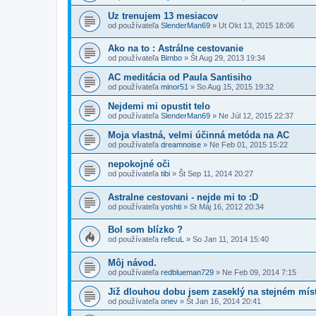
Uz trenujem 13 mesiacov
od používateľa
SlenderMan69
»
Ut Okt 13, 2015 18:06
Ako na to : Astrálne cestovanie
od používateľa
Bimbo
»
Št Aug 29, 2013 19:34
AC meditácia od Paula Santisiho
od používateľa
minor51
»
So Aug 15, 2015 19:32
Nejdemi mi opustit telo
od používateľa
SlenderMan69
»
Ne Júl 12, 2015 22:37
Moja vlastná, velmi účinná metóda na AC
od používateľa
dreamnoise
»
Ne Feb 01, 2015 15:22
nepokojné oči
od používateľa
tibi
»
Št Sep 11, 2014 20:27
Astralne cestovani - nejde mi to :D
od používateľa
yoshti
»
St Máj 16, 2012 20:34
Bol som blízko ?
od používateľa
reficuL
»
So Jan 11, 2014 15:40
Môj návod.
od používateľa
redblueman729
»
Ne Feb 09, 2014 7:15
Již dlouhou dobu jsem zaseklý na stejném mís
od používateľa
onev
»
Št Jan 16, 2014 20:41