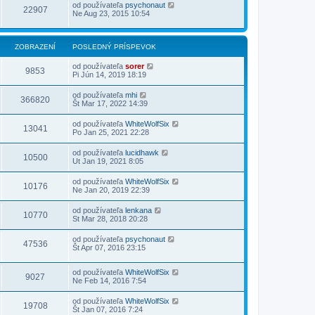
od používateľa
psychonaut
22907
Ne Aug 23, 2015 10:54
ZOBRAZENÍ
POSLEDNÝ PRÍSPEVOK
od používateľa
sorer
9853
Pi Jún 14, 2019 18:19
od používateľa
mhi
366820
Št Mar 17, 2022 14:39
od používateľa
WhiteWolfSix
13041
Po Jan 25, 2021 22:28
od používateľa
lucidhawk
10500
Ut Jan 19, 2021 8:05
od používateľa
WhiteWolfSix
10176
Ne Jan 20, 2019 22:39
od používateľa
lenkana
10770
St Mar 28, 2018 20:28
od používateľa
psychonaut
47536
Št Apr 07, 2016 23:15
od používateľa
WhiteWolfSix
9027
Ne Feb 14, 2016 7:54
od používateľa
WhiteWolfSix
19708
Št Jan 07, 2016 7:24