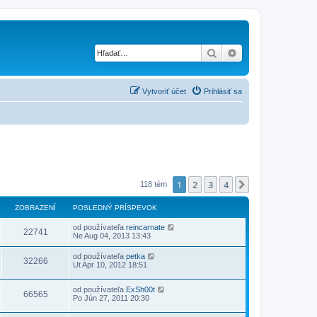
Hľadať
Rozšírené vyhľad
Vytvoriť účet
Prihlásiť sa
1
2
3
4
Ďalšia
118 tém
ZOBRAZENÍ
POSLEDNÝ PRÍSPEVOK
od používateľa
reincarnate
22741
Ne Aug 04, 2013 13:43
od používateľa
petka
32266
Ut Apr 10, 2012 18:51
od používateľa
ExSh00t
66565
Po Jún 27, 2011 20:30