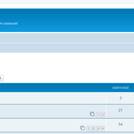
om cestovaní
dať
Rozšírené vyhľadávanie
ODPOVEDÍ
3
27
1
2
54
1
2
3
4