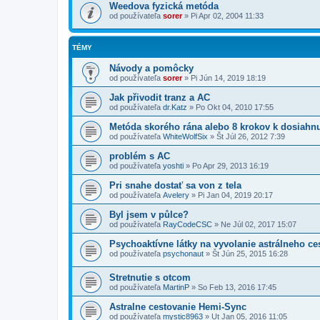
Weedova fyzická metóda
od používateľa
sorer
»
Pi Apr 02, 2004 11:33
TÉMY
Návody a pomôcky
od používateľa
sorer
»
Pi Jún 14, 2019 18:19
Jak přivodit tranz a AC
od používateľa
dr.Katz
»
Po Okt 04, 2010 17:55
Metóda skorého rána alebo 8 krokov k dosiahn
od používateľa
WhiteWolfSix
»
Št Júl 26, 2012 7:39
problém s AC
od používateľa
yoshti
»
Po Apr 29, 2013 16:19
Pri snahe dostať sa von z tela
od používateľa
Avelery
»
Pi Jan 04, 2019 20:17
Byl jsem v půlce?
od používateľa
RayCodeCSC
»
Ne Júl 02, 2017 15:07
Psychoaktívne látky na vyvolanie astrálneho ce
od používateľa
psychonaut
»
Št Jún 25, 2015 16:28
Stretnutie s otcom
od používateľa
MartinP
»
So Feb 13, 2016 17:45
Astralne cestovanie Hemi-Sync
od používateľa
mystic8963
»
Ut Jan 05, 2016 11:05