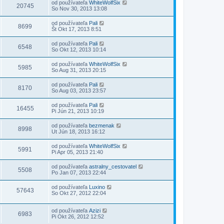
od používateľa
WhiteWolfSix
20745
So Nov 30, 2013 13:08
od používateľa
Pali
8699
Št Okt 17, 2013 8:51
od používateľa
Pali
6548
So Okt 12, 2013 10:14
od používateľa
WhiteWolfSix
5985
So Aug 31, 2013 20:15
od používateľa
Pali
8170
So Aug 03, 2013 23:57
od používateľa
Pali
16455
Pi Jún 21, 2013 10:19
od používateľa
bezmenak
8998
Ut Jún 18, 2013 16:12
od používateľa
WhiteWolfSix
5991
Pi Apr 05, 2013 21:40
od používateľa
astralny_cestovatel
5508
Po Jan 07, 2013 22:44
od používateľa
Luxino
57643
So Okt 27, 2012 22:04
od používateľa
Azizi
6983
Pi Okt 26, 2012 12:52