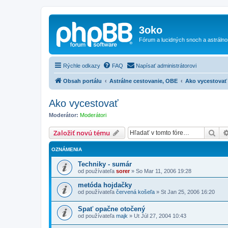
3oko
Fórum a lucidných snoch a astráln
Rýchle odkazy
FAQ
Napísať administrátorovi
Obsah portálu
Astrálne cestovanie, OBE
Ako vycestovať
Ako vycestovať
Moderátor:
Moderátori
Hľa
Založiť novú tému
OZNÁMENIA
Techniky - sumár
od používateľa
sorer
»
So Mar 11, 2006 19:28
metóda hojdačky
od používateľa
červená košeľa
»
St Jan 25, 2006 16:20
Spať opačne otočený
od používateľa
majk
»
Ut Júl 27, 2004 10:43