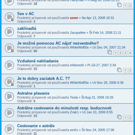
Posledný príspevok od používateľa
Hanyman
«
Pi Aug 08, 2008 22:23
Odpovedí:
18
1
2
Sex v AC
Posledný príspevok od používateľa
sorer
«
Ne Apr 13, 2008 18:31
Odpovedí:
2
zaklínadlá
Posledný príspevok od používateľa
Jacqueline
«
Št Feb 14, 2008 21:11
Odpovedí:
7
Je možné pomocou AC nájsť nezvestného?
Posledný príspevok od používateľa
WhiteWolfSix
«
Ut Dec 04, 2007 21:34
Odpovedí:
50
1
2
3
4
Vzdialené nahliadanie
Posledný príspevok od používateľa
mNemoN
«
Pi Júl 27, 2007 2:34
Odpovedí:
15
1
2
Je to dobry zaciatok A.C. ??
Posledný príspevok od používateľa
WhiteWolfSix
«
Ut Nov 28, 2006 9:36
Odpovedí:
1
Astralne plavanie
Posledný príspevok od používateľa
Tesla
«
Št Aug 31, 2006 16:26
Odpovedí:
5
Astrálne cestovanie do minulosti resp. buducnosti
Posledný príspevok od používateľa
Zrak1
«
Ut Jan 10, 2006 8:55
Odpovedí:
15
1
2
Cestovanie v astrále
Posledný príspevok od používateľa
emčo
«
Št Nov 24, 2005 17:06
Odpovedí:
11