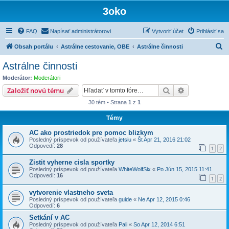
3oko
FAQ
Napísať administrátorovi
Vytvoriť účet
Prihlásiť sa
H
Obsah portálu
Astrálne cestovanie, OBE
Astrálne činnosti
ľ
Astrálne činnosti
a
Moderátor:
Moderátori
d
Hľadať
Rozšírené vy
Založiť novú tému
a
30 tém • Strana
1
z
1
ť
Témy
AC ako prostriedok pre pomoc blizkym
Posledný príspevok od používateľa
jetsiu
«
Št Apr 21, 2016 21:02
Odpovedí:
28
1
2
Zistit vyherne cisla sportky
Posledný príspevok od používateľa
WhiteWolfSix
«
Po Jún 15, 2015 11:41
Odpovedí:
16
1
2
vytvorenie vlastneho sveta
Posledný príspevok od používateľa
guide
«
Ne Apr 12, 2015 0:46
Odpovedí:
6
Setkání v AC
Posledný príspevok od používateľa
Pali
«
So Apr 12, 2014 6:51