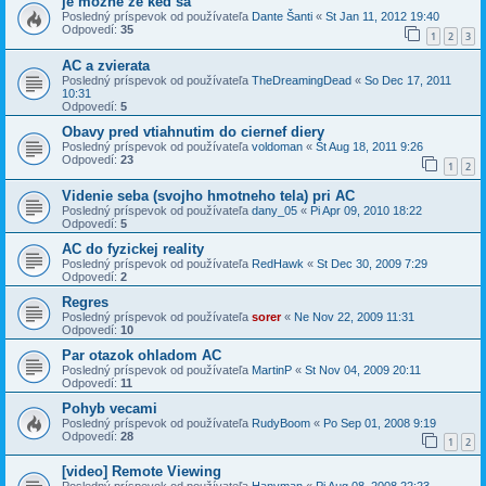
je mozne ze ked sa
Posledný príspevok od používateľa
Dante Šanti
«
St Jan 11, 2012 19:40
Odpovedí:
35
1
2
3
AC a zvierata
Posledný príspevok od používateľa
TheDreamingDead
«
So Dec 17, 2011
10:31
Odpovedí:
5
Obavy pred vtiahnutim do ciernef diery
Posledný príspevok od používateľa
voldoman
«
Št Aug 18, 2011 9:26
Odpovedí:
23
1
2
Videnie seba (svojho hmotneho tela) pri AC
Posledný príspevok od používateľa
dany_05
«
Pi Apr 09, 2010 18:22
Odpovedí:
5
AC do fyzickej reality
Posledný príspevok od používateľa
RedHawk
«
St Dec 30, 2009 7:29
Odpovedí:
2
Regres
Posledný príspevok od používateľa
sorer
«
Ne Nov 22, 2009 11:31
Odpovedí:
10
Par otazok ohladom AC
Posledný príspevok od používateľa
MartinP
«
St Nov 04, 2009 20:11
Odpovedí:
11
Pohyb vecami
Posledný príspevok od používateľa
RudyBoom
«
Po Sep 01, 2008 9:19
Odpovedí:
28
1
2
[video] Remote Viewing