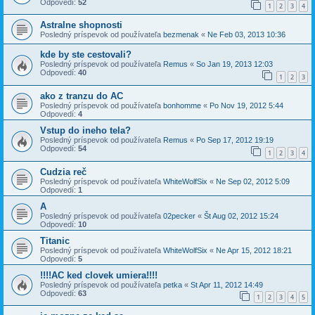
Odpovedí:
52
1
2
3
4
Astralne shopnosti
Posledný príspevok od používateľa
bezmenak
«
Ne Feb 03, 2013 10:36
kde by ste cestovali?
Posledný príspevok od používateľa
Remus
«
So Jan 19, 2013 12:03
Odpovedí:
40
1
2
3
ako z tranzu do AC
Posledný príspevok od používateľa
bonhomme
«
Po Nov 19, 2012 5:44
Odpovedí:
4
Vstup do ineho tela?
Posledný príspevok od používateľa
Remus
«
Po Sep 17, 2012 19:19
Odpovedí:
54
1
2
3
4
Cudzia reč
Posledný príspevok od používateľa
WhiteWolfSix
«
Ne Sep 02, 2012 5:09
Odpovedí:
1
A
Posledný príspevok od používateľa
02pecker
«
Št Aug 02, 2012 15:24
Odpovedí:
10
Titanic
Posledný príspevok od používateľa
WhiteWolfSix
«
Ne Apr 15, 2012 18:21
Odpovedí:
5
!!!!AC ked clovek umiera!!!!
Posledný príspevok od používateľa
petka
«
St Apr 11, 2012 14:49
Odpovedí:
63
1
2
3
4
5