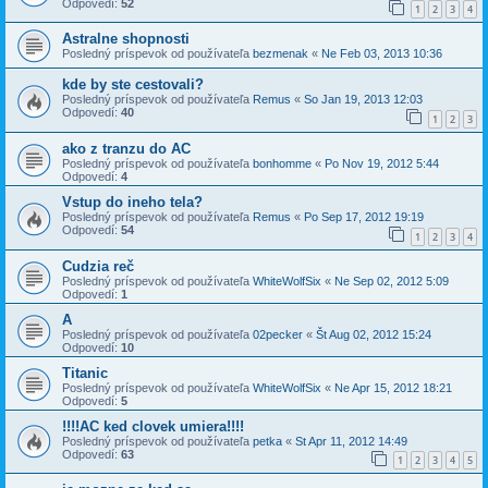
Odpovedí:
52
1
2
3
4
Astralne shopnosti
Posledný príspevok od používateľa
bezmenak
«
Ne Feb 03, 2013 10:36
kde by ste cestovali?
Posledný príspevok od používateľa
Remus
«
So Jan 19, 2013 12:03
Odpovedí:
40
1
2
3
ako z tranzu do AC
Posledný príspevok od používateľa
bonhomme
«
Po Nov 19, 2012 5:44
Odpovedí:
4
Vstup do ineho tela?
Posledný príspevok od používateľa
Remus
«
Po Sep 17, 2012 19:19
Odpovedí:
54
1
2
3
4
Cudzia reč
Posledný príspevok od používateľa
WhiteWolfSix
«
Ne Sep 02, 2012 5:09
Odpovedí:
1
A
Posledný príspevok od používateľa
02pecker
«
Št Aug 02, 2012 15:24
Odpovedí:
10
Titanic
Posledný príspevok od používateľa
WhiteWolfSix
«
Ne Apr 15, 2012 18:21
Odpovedí:
5
!!!!AC ked clovek umiera!!!!
Posledný príspevok od používateľa
petka
«
St Apr 11, 2012 14:49
Odpovedí:
63
1
2
3
4
5