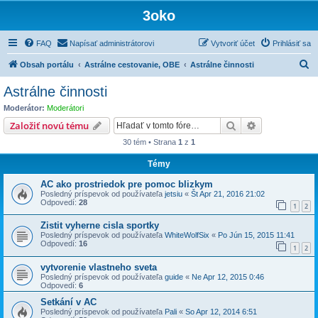
3oko
FAQ
Napísať administrátorovi
Vytvoriť účet
Prihlásiť sa
H
Obsah portálu
Astrálne cestovanie, OBE
Astrálne činnosti
ľ
Astrálne činnosti
a
Moderátor:
Moderátori
d
Hľadať
Rozšírené vy
Založiť novú tému
a
30 tém • Strana
1
z
1
ť
Témy
AC ako prostriedok pre pomoc blizkym
Posledný príspevok od používateľa
jetsiu
«
Št Apr 21, 2016 21:02
Odpovedí:
28
1
2
Zistit vyherne cisla sportky
Posledný príspevok od používateľa
WhiteWolfSix
«
Po Jún 15, 2015 11:41
Odpovedí:
16
1
2
vytvorenie vlastneho sveta
Posledný príspevok od používateľa
guide
«
Ne Apr 12, 2015 0:46
Odpovedí:
6
Setkání v AC
Posledný príspevok od používateľa
Pali
«
So Apr 12, 2014 6:51