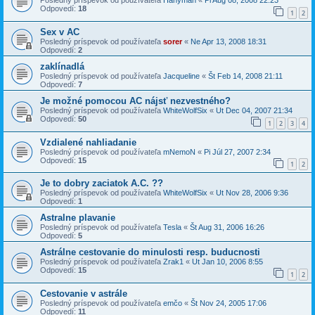
Posledný príspevok od používateľa
Hanyman
«
Pi Aug 08, 2008 22:23
Odpovedí:
18
1
2
Sex v AC
Posledný príspevok od používateľa
sorer
«
Ne Apr 13, 2008 18:31
Odpovedí:
2
zaklínadlá
Posledný príspevok od používateľa
Jacqueline
«
Št Feb 14, 2008 21:11
Odpovedí:
7
Je možné pomocou AC nájsť nezvestného?
Posledný príspevok od používateľa
WhiteWolfSix
«
Ut Dec 04, 2007 21:34
Odpovedí:
50
1
2
3
4
Vzdialené nahliadanie
Posledný príspevok od používateľa
mNemoN
«
Pi Júl 27, 2007 2:34
Odpovedí:
15
1
2
Je to dobry zaciatok A.C. ??
Posledný príspevok od používateľa
WhiteWolfSix
«
Ut Nov 28, 2006 9:36
Odpovedí:
1
Astralne plavanie
Posledný príspevok od používateľa
Tesla
«
Št Aug 31, 2006 16:26
Odpovedí:
5
Astrálne cestovanie do minulosti resp. buducnosti
Posledný príspevok od používateľa
Zrak1
«
Ut Jan 10, 2006 8:55
Odpovedí:
15
1
2
Cestovanie v astrále
Posledný príspevok od používateľa
emčo
«
Št Nov 24, 2005 17:06
Odpovedí:
11