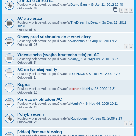
je mozne ze ked sa
Posledný príspevok od používateľa
Dante Šanti
«
St Jan 11, 2012 19:40
Odpovedí:
35
1
2
3
AC a zvierata
Posledný príspevok od používateľa
TheDreamingDead
«
So Dec 17, 2011
10:31
Odpovedí:
5
Obavy pred vtiahnutim do ciernef diery
Posledný príspevok od používateľa
voldoman
«
Št Aug 18, 2011 9:26
Odpovedí:
23
1
2
Videnie seba (svojho hmotneho tela) pri AC
Posledný príspevok od používateľa
dany_05
«
Pi Apr 09, 2010 18:22
Odpovedí:
5
AC do fyzickej reality
Posledný príspevok od používateľa
RedHawk
«
St Dec 30, 2009 7:29
Odpovedí:
2
Regres
Posledný príspevok od používateľa
sorer
«
Ne Nov 22, 2009 11:31
Odpovedí:
10
Par otazok ohladom AC
Posledný príspevok od používateľa
MartinP
«
St Nov 04, 2009 20:11
Odpovedí:
11
Pohyb vecami
Posledný príspevok od používateľa
RudyBoom
«
Po Sep 01, 2008 9:19
Odpovedí:
28
1
2
[video] Remote Viewing