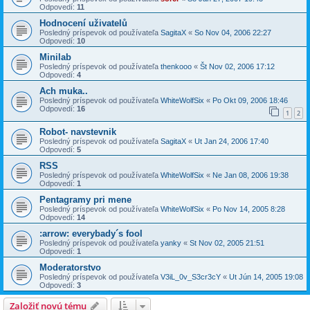
Odpovedí:
11
Hodnocení uživatelů
Posledný príspevok od používateľa
SagitaX
«
So Nov 04, 2006 22:27
Odpovedí:
10
Minilab
Posledný príspevok od používateľa
thenkooo
«
Št Nov 02, 2006 17:12
Odpovedí:
4
Ach muka..
Posledný príspevok od používateľa
WhiteWolfSix
«
Po Okt 09, 2006 18:46
Odpovedí:
16
1
2
Robot- navstevnik
Posledný príspevok od používateľa
SagitaX
«
Ut Jan 24, 2006 17:40
Odpovedí:
5
RSS
Posledný príspevok od používateľa
WhiteWolfSix
«
Ne Jan 08, 2006 19:38
Odpovedí:
1
Pentagramy pri mene
Posledný príspevok od používateľa
WhiteWolfSix
«
Po Nov 14, 2005 8:28
Odpovedí:
14
:arrow: everybady´s fool
Posledný príspevok od používateľa
yanky
«
St Nov 02, 2005 21:51
Odpovedí:
1
Moderatorstvo
Posledný príspevok od používateľa
V3iL_0v_S3cr3cY
«
Ut Jún 14, 2005 19:08
Odpovedí:
3
Založiť novú tému