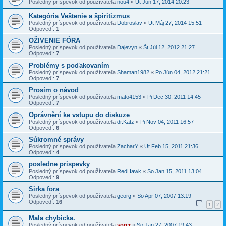
Posledný príspevok od používateľa
nou4
«
Ut Jún 17, 2014 20:23
Kategória Veštenie a špiritizmus
Posledný príspevok od používateľa
Dobroslav
«
Ut Máj 27, 2014 15:51
Odpovedí:
1
OŽIVENIE FÓRA
Posledný príspevok od používateľa
Dajevyn
«
Št Júl 12, 2012 21:27
Odpovedí:
7
Problémy s poďakovaním
Posledný príspevok od používateľa
Shaman1982
«
Po Jún 04, 2012 21:21
Odpovedí:
7
Prosím o návod
Posledný príspevok od používateľa
mato4153
«
Pi Dec 30, 2011 14:45
Odpovedí:
7
Oprávnění ke vstupu do diskuze
Posledný príspevok od používateľa
dr.Katz
«
Pi Nov 04, 2011 16:57
Odpovedí:
6
Súkromné správy
Posledný príspevok od používateľa
ZacharY
«
Ut Feb 15, 2011 21:36
Odpovedí:
4
posledne prispevky
Posledný príspevok od používateľa
RedHawk
«
So Jan 15, 2011 13:04
Odpovedí:
9
Sirka fora
Posledný príspevok od používateľa
georg
«
So Apr 07, 2007 13:19
Odpovedí:
16
1
2
Mala chybicka.
Posledný príspevok od používateľa
sorer
«
So Jan 27, 2007 19:43