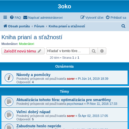
3oko
FAQ
Napísať administrátorovi
Vytvoriť účet
Prihlásiť sa
H
Obsah portálu
Fórum
Kniha prianí a sťažností
ľ
Kniha prianí a sťažností
a
Moderátor:
Moderátori
d
Hľadať
Rozšírené vy
Založiť novú tému
a
20 tém • Strana
1
z
1
ť
Oznámenia
Návody a pomôcky
Posledný príspevok od používateľa
sorer
«
Pi Jún 14, 2019 18:39
Odpovedí:
4
Témy
Aktualizácia tohoto fóra: optimalizácia pre smartfóny
Posledný príspevok od používateľa
psychonaut
«
Pi Nov 11, 2016 17:33
Veľmi dobrý nápad
Posledný príspevok od používateľa
sorer
«
Št Apr 02, 2015 17:05
Odpovedí:
5
Zabudnute heslo nepride