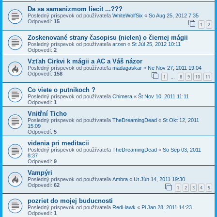
Da sa samanizmom liecit ...???
Posledný príspevok od používateľa
WhiteWolfSix
«
So Aug 25, 2012 7:35
Odpovedí:
15
1
2
Zoskenované strany časopisu (nielen) o čiernej mágii
Posledný príspevok od používateľa
arzen
«
St Júl 25, 2012 10:11
Odpovedí:
2
Vzťah Cirkvi k mágii a AC a Váš názor
Posledný príspevok od používateľa
madagaskar
«
Ne Nov 27, 2011 19:04
Odpovedí:
158
1
8
9
10
11
…
Co viete o putnikoch ?
Posledný príspevok od používateľa
Chimera
«
Št Nov 10, 2011 11:11
Odpovedí:
1
Vnitřní Ticho
Posledný príspevok od používateľa
TheDreamingDead
«
St Okt 12, 2011
15:09
Odpovedí:
5
videnia pri meditacii
Posledný príspevok od používateľa
TheDreamingDead
«
So Sep 03, 2011
8:37
Odpovedí:
9
Vampýri
Posledný príspevok od používateľa
Ambra
«
Ut Jún 14, 2011 19:30
Odpovedí:
62
1
2
3
4
5
pozriet do mojej buducnosti
Posledný príspevok od používateľa
RedHawk
«
Pi Jan 28, 2011 14:23
Odpovedí:
1