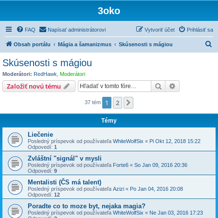
3oko
FAQ
Napísať administrátorovi
Vytvoriť účet
Prihlásiť sa
H
Obsah portálu
Mágia a šamanizmus
Skúsenosti s mágiou
ľ
Skúsenosti s mágiou
a
Moderátori:
RedHawk
,
Moderátori
d
Hľadať
Rozšírené vy
Založiť novú tému
a
1
2
Ďalšia
37 tém
ť
Témy
Liečenie
Posledný príspevok od používateľa
WhiteWolfSix
«
Pi Okt 12, 2018 15:22
Odpovedí:
1
Zvláštní "signál" v mysli
Posledný príspevok od používateľa
Forte6
«
So Jan 09, 2016 20:36
Odpovedí:
9
Mentalisti (ČS má talent)
Posledný príspevok od používateľa
Azizi
«
Po Jan 04, 2016 20:08
Odpovedí:
12
Poradte co to moze byt, nejaka magia?
Posledný príspevok od používateľa
WhiteWolfSix
«
Ne Jan 03, 2016 17:23