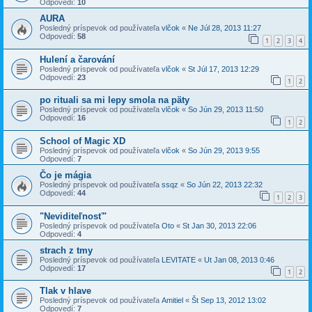
Odpovedí:
10
AURA
Posledný príspevok od používateľa
vlčok
«
Ne Júl 28, 2013 11:27
Odpovedí:
58
1
2
3
4
Hulení a čarování
Posledný príspevok od používateľa
vlčok
«
St Júl 17, 2013 12:29
Odpovedí:
23
1
2
po rituali sa mi lepy smola na päty
Posledný príspevok od používateľa
vlčok
«
So Jún 29, 2013 11:50
Odpovedí:
16
1
2
School of Magic XD
Posledný príspevok od používateľa
vlčok
«
So Jún 29, 2013 9:55
Odpovedí:
7
Čo je mágia
Posledný príspevok od používateľa
ssqz
«
So Jún 22, 2013 22:32
Odpovedí:
44
1
2
3
"Neviditeľnosť"
Posledný príspevok od používateľa
Oto
«
St Jan 30, 2013 22:06
Odpovedí:
4
strach z tmy
Posledný príspevok od používateľa
LEVITATE
«
Ut Jan 08, 2013 0:46
Odpovedí:
17
1
2
Tlak v hlave
Posledný príspevok od používateľa
Amitiel
«
Št Sep 13, 2012 13:02
Odpovedí:
7