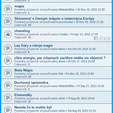
Odpovedí:
2
magia
Posledný príspevok od používateľa
WhiteWolfSix
«
Št Nov 19, 2015 22:38
Odpovedí:
1
Skúsenosť s čiernym mágom a islamizácia Európy
Posledný príspevok od používateľa
psychonaut
«
Št Nov 05, 2015 17:18
Odpovedí:
10
chaneling
Posledný príspevok od používateľa
Cristián
«
Po Apr 13, 2015 17:43
Odpovedí:
31
1
2
3
Ley čiary a zdroje magie
Posledný príspevok od používateľa
timea
«
Ne Okt 19, 2014 11:40
Odpovedí:
6
cítim energiu, par zvlasnych zazitkov niekto vie objasnit ?
Posledný príspevok od používateľa
timea
«
Pi Okt 17, 2014 15:58
Odpovedí:
3
Biela Mágia
Posledný príspevok od používateľa
Pali
«
Po Nov 18, 2013 15:59
Odpovedí:
10
Duchovný sprievodca
Posledný príspevok od používateľa
WhiteWolfSix
«
Pi Sep 27, 2013 19:34
Odpovedí:
2
Elementály
Posledný príspevok od používateľa
vlčok
«
Pi Aug 09, 2013 23:04
Odpovedí:
11
Neviete čo to mohlo byť
Posledný príspevok od používateľa
vlčok
«
Ne Aug 04, 2013 21:15