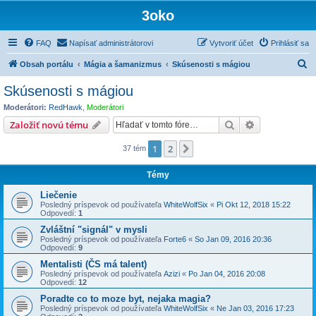
3oko
FAQ
Napísať administrátorovi
Vytvoriť účet
Prihlásiť sa
H
Obsah portálu
Mágia a šamanizmus
Skúsenosti s mágiou
ľ
Skúsenosti s mágiou
a
Moderátori:
RedHawk
,
Moderátori
d
Hľadať
Rozšírené vy
Založiť novú tému
a
1
2
Ďalšia
37 tém
ť
Témy
Liečenie
Posledný príspevok od používateľa
WhiteWolfSix
«
Pi Okt 12, 2018 15:22
Odpovedí:
1
Zvláštní "signál" v mysli
Posledný príspevok od používateľa
Forte6
«
So Jan 09, 2016 20:36
Odpovedí:
9
Mentalisti (ČS má talent)
Posledný príspevok od používateľa
Azizi
«
Po Jan 04, 2016 20:08
Odpovedí:
12
Poradte co to moze byt, nejaka magia?
Posledný príspevok od používateľa
WhiteWolfSix
«
Ne Jan 03, 2016 17:23