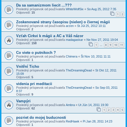
Da sa samanizmom liecit ...???
Posledný príspevok od používateľa
WhiteWolfSix
«
So Aug 25, 2012 7:35
Odpovedí:
15
1
2
Zoskenované strany časopisu (nielen) o čiernej mágii
Posledný príspevok od používateľa
arzen
«
St Júl 25, 2012 10:11
Odpovedí:
2
Vzťah Cirkvi k mágii a AC a Váš názor
Posledný príspevok od používateľa
madagaskar
«
Ne Nov 27, 2011 19:04
Odpovedí:
158
1
8
9
10
11
…
Co viete o putnikoch ?
Posledný príspevok od používateľa
Chimera
«
Št Nov 10, 2011 11:11
Odpovedí:
1
Vnitřní Ticho
Posledný príspevok od používateľa
TheDreamingDead
«
St Okt 12, 2011
15:09
Odpovedí:
5
videnia pri meditacii
Posledný príspevok od používateľa
TheDreamingDead
«
So Sep 03, 2011
8:37
Odpovedí:
9
Vampýri
Posledný príspevok od používateľa
Ambra
«
Ut Jún 14, 2011 19:30
Odpovedí:
62
1
2
3
4
5
pozriet do mojej buducnosti
Posledný príspevok od používateľa
RedHawk
«
Pi Jan 28, 2011 14:23
Odpovedí:
1