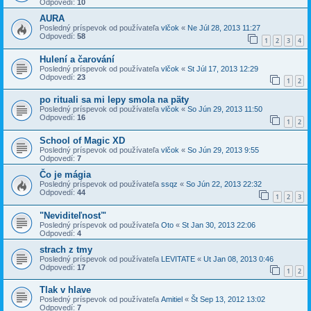
Odpovedí:
10
AURA
Posledný príspevok od používateľa
vlčok
«
Ne Júl 28, 2013 11:27
Odpovedí:
58
1
2
3
4
Hulení a čarování
Posledný príspevok od používateľa
vlčok
«
St Júl 17, 2013 12:29
Odpovedí:
23
1
2
po rituali sa mi lepy smola na päty
Posledný príspevok od používateľa
vlčok
«
So Jún 29, 2013 11:50
Odpovedí:
16
1
2
School of Magic XD
Posledný príspevok od používateľa
vlčok
«
So Jún 29, 2013 9:55
Odpovedí:
7
Čo je mágia
Posledný príspevok od používateľa
ssqz
«
So Jún 22, 2013 22:32
Odpovedí:
44
1
2
3
"Neviditeľnosť"
Posledný príspevok od používateľa
Oto
«
St Jan 30, 2013 22:06
Odpovedí:
4
strach z tmy
Posledný príspevok od používateľa
LEVITATE
«
Ut Jan 08, 2013 0:46
Odpovedí:
17
1
2
Tlak v hlave
Posledný príspevok od používateľa
Amitiel
«
Št Sep 13, 2012 13:02
Odpovedí:
7