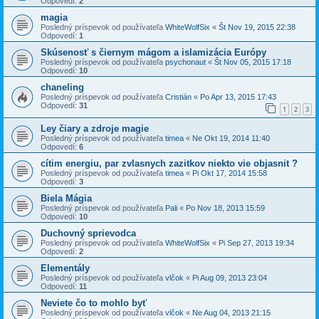
Odpovedí:
2
magia
Posledný príspevok od používateľa
WhiteWolfSix
«
Št Nov 19, 2015 22:38
Odpovedí:
1
Skúsenosť s čiernym mágom a islamizácia Európy
Posledný príspevok od používateľa
psychonaut
«
Št Nov 05, 2015 17:18
Odpovedí:
10
chaneling
Posledný príspevok od používateľa
Cristián
«
Po Apr 13, 2015 17:43
Odpovedí:
31
1
2
3
Ley čiary a zdroje magie
Posledný príspevok od používateľa
timea
«
Ne Okt 19, 2014 11:40
Odpovedí:
6
cítim energiu, par zvlasnych zazitkov niekto vie objasnit ?
Posledný príspevok od používateľa
timea
«
Pi Okt 17, 2014 15:58
Odpovedí:
3
Biela Mágia
Posledný príspevok od používateľa
Pali
«
Po Nov 18, 2013 15:59
Odpovedí:
10
Duchovný sprievodca
Posledný príspevok od používateľa
WhiteWolfSix
«
Pi Sep 27, 2013 19:34
Odpovedí:
2
Elementály
Posledný príspevok od používateľa
vlčok
«
Pi Aug 09, 2013 23:04
Odpovedí:
11
Neviete čo to mohlo byť
Posledný príspevok od používateľa
vlčok
«
Ne Aug 04, 2013 21:15