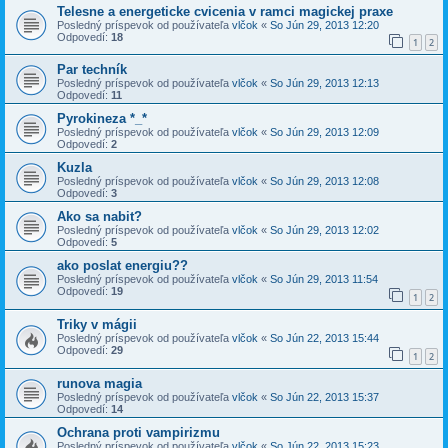
Telesne a energeticke cvicenia v ramci magickej praxe
Posledný príspevok od používateľa
vlčok
«
So Jún 29, 2013 12:20
Odpovedí:
18
1
2
Par techník
Posledný príspevok od používateľa
vlčok
«
So Jún 29, 2013 12:13
Odpovedí:
11
Pyrokineza *_*
Posledný príspevok od používateľa
vlčok
«
So Jún 29, 2013 12:09
Odpovedí:
2
Kuzla
Posledný príspevok od používateľa
vlčok
«
So Jún 29, 2013 12:08
Odpovedí:
3
Ako sa nabit?
Posledný príspevok od používateľa
vlčok
«
So Jún 29, 2013 12:02
Odpovedí:
5
ako poslat energiu??
Posledný príspevok od používateľa
vlčok
«
So Jún 29, 2013 11:54
Odpovedí:
19
1
2
Triky v mágii
Posledný príspevok od používateľa
vlčok
«
So Jún 22, 2013 15:44
Odpovedí:
29
1
2
runova magia
Posledný príspevok od používateľa
vlčok
«
So Jún 22, 2013 15:37
Odpovedí:
14
Ochrana proti vampirizmu
Posledný príspevok od používateľa
vlčok
«
So Jún 22, 2013 15:23