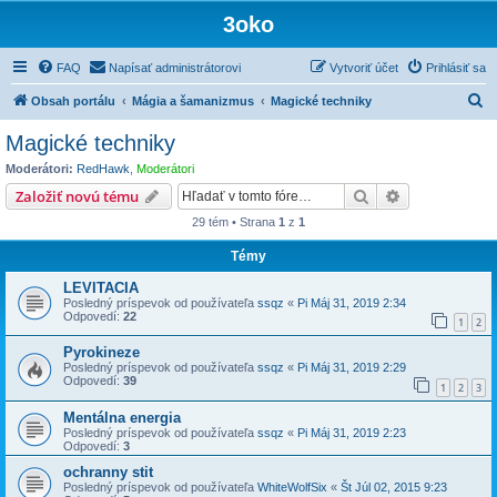
3oko
FAQ
Napísať administrátorovi
Vytvoriť účet
Prihlásiť sa
H
Obsah portálu
Mágia a šamanizmus
Magické techniky
ľ
Magické techniky
a
Moderátori:
RedHawk
,
Moderátori
d
Hľadať
Rozšírené vy
Založiť novú tému
a
29 tém • Strana
1
z
1
ť
Témy
LEVITACIA
Posledný príspevok od používateľa
ssqz
«
Pi Máj 31, 2019 2:34
Odpovedí:
22
1
2
Pyrokineze
Posledný príspevok od používateľa
ssqz
«
Pi Máj 31, 2019 2:29
Odpovedí:
39
1
2
3
Mentálna energia
Posledný príspevok od používateľa
ssqz
«
Pi Máj 31, 2019 2:23
Odpovedí:
3
ochranny stit
Posledný príspevok od používateľa
WhiteWolfSix
«
Št Júl 02, 2015 9:23