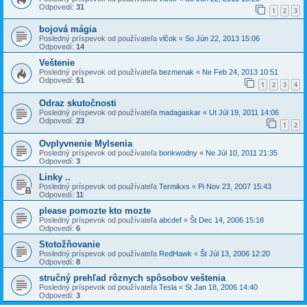
Odpovedí:
31
1
2
3
bojová mágia
Posledný príspevok od používateľa
vlčok
«
So Jún 22, 2013 15:06
Odpovedí:
14
Veštenie
Posledný príspevok od používateľa
bezmenak
«
Ne Feb 24, 2013 10:51
Odpovedí:
51
1
2
3
4
Odraz skutočnosti
Posledný príspevok od používateľa
madagaskar
«
Ut Júl 19, 2011 14:06
Odpovedí:
23
1
2
Ovplyvnenie Mylsenia
Posledný príspevok od používateľa
bonkwodny
«
Ne Júl 10, 2011 21:35
Odpovedí:
3
Linky ..
Posledný príspevok od používateľa
Termikxs
«
Pi Nov 23, 2007 15:43
Odpovedí:
11
please pomozte kto mozte
Posledný príspevok od používateľa
abcdef
«
Št Dec 14, 2006 15:18
Odpovedí:
6
Stotožňovanie
Posledný príspevok od používateľa
RedHawk
«
Št Júl 13, 2006 12:20
Odpovedí:
8
stručný prehľad rôznych spôsobov veštenia
Posledný príspevok od používateľa
Tesla
«
St Jan 18, 2006 14:40
Odpovedí:
3