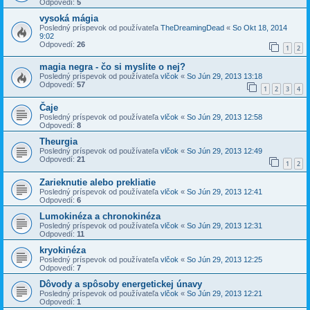
Odpovedí:
5
vysoká mágia
Posledný príspevok od používateľa
TheDreamingDead
«
So Okt 18, 2014
9:02
Odpovedí:
26
1
2
magia negra - čo si myslite o nej?
Posledný príspevok od používateľa
vlčok
«
So Jún 29, 2013 13:18
Odpovedí:
57
1
2
3
4
Čaje
Posledný príspevok od používateľa
vlčok
«
So Jún 29, 2013 12:58
Odpovedí:
8
Theurgia
Posledný príspevok od používateľa
vlčok
«
So Jún 29, 2013 12:49
Odpovedí:
21
1
2
Zarieknutie alebo prekliatie
Posledný príspevok od používateľa
vlčok
«
So Jún 29, 2013 12:41
Odpovedí:
6
Lumokinéza a chronokinéza
Posledný príspevok od používateľa
vlčok
«
So Jún 29, 2013 12:31
Odpovedí:
11
kryokinéza
Posledný príspevok od používateľa
vlčok
«
So Jún 29, 2013 12:25
Odpovedí:
7
Dôvody a spôsoby energetickej únavy
Posledný príspevok od používateľa
vlčok
«
So Jún 29, 2013 12:21
Odpovedí:
1