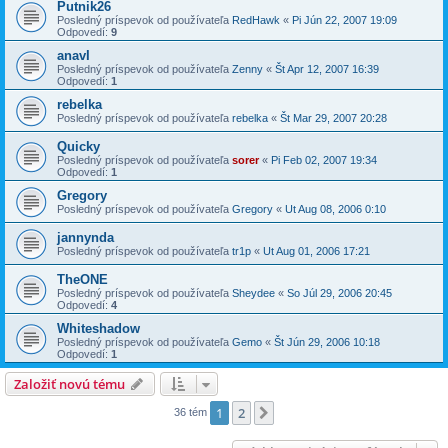
Putnik26
Posledný príspevok od používateľa
RedHawk
«
Pi Jún 22, 2007 19:09
Odpovedí:
9
anavI
Posledný príspevok od používateľa
Zenny
«
Št Apr 12, 2007 16:39
Odpovedí:
1
rebelka
Posledný príspevok od používateľa
rebelka
«
Št Mar 29, 2007 20:28
Quicky
Posledný príspevok od používateľa
sorer
«
Pi Feb 02, 2007 19:34
Odpovedí:
1
Gregory
Posledný príspevok od používateľa
Gregory
«
Ut Aug 08, 2006 0:10
jannynda
Posledný príspevok od používateľa
tr1p
«
Ut Aug 01, 2006 17:21
TheONE
Posledný príspevok od používateľa
Sheydee
«
So Júl 29, 2006 20:45
Odpovedí:
4
Whiteshadow
Posledný príspevok od používateľa
Gemo
«
Št Jún 29, 2006 10:18
Odpovedí:
1
Založiť novú tému
1
2
Ďalšia
36 tém