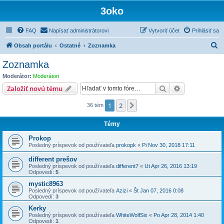
3oko
FAQ
Napísať administrátorovi
Vytvoriť účet
Prihlásiť sa
H
Obsah portálu
Ostatné
Zoznamka
ľ
Zoznamka
a
Moderátor:
Moderátori
d
Hľadať
Rozšírené vy
Založiť novú tému
a
1
2
Ďalšia
36 tém
ť
Témy
Prokop
Posledný príspevok od používateľa
prokopk
«
Pi Nov 30, 2018 17:11
different prešov
Posledný príspevok od používateľa
different7
«
Ut Apr 26, 2016 13:19
Odpovedí:
5
mystic8963
Posledný príspevok od používateľa
Azizi
«
Št Jan 07, 2016 0:08
Odpovedí:
3
Kerky
Posledný príspevok od používateľa
WhiteWolfSix
«
Po Apr 28, 2014 1:40
Odpovedí:
1