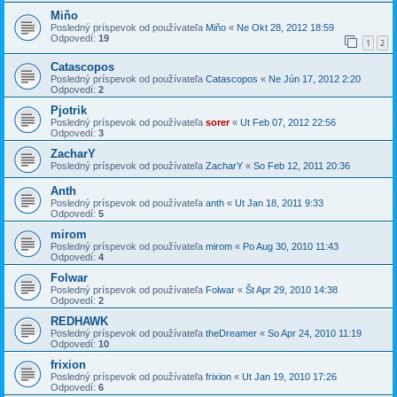
Miňo
Posledný príspevok od používateľa
Miňo
«
Ne Okt 28, 2012 18:59
Odpovedí:
19
1
2
Catascopos
Posledný príspevok od používateľa
Catascopos
«
Ne Jún 17, 2012 2:20
Odpovedí:
2
Pjotrik
Posledný príspevok od používateľa
sorer
«
Ut Feb 07, 2012 22:56
Odpovedí:
3
ZacharY
Posledný príspevok od používateľa
ZacharY
«
So Feb 12, 2011 20:36
Anth
Posledný príspevok od používateľa
anth
«
Ut Jan 18, 2011 9:33
Odpovedí:
5
mirom
Posledný príspevok od používateľa
mirom
«
Po Aug 30, 2010 11:43
Odpovedí:
4
Folwar
Posledný príspevok od používateľa
Folwar
«
Št Apr 29, 2010 14:38
Odpovedí:
2
REDHAWK
Posledný príspevok od používateľa
theDreamer
«
So Apr 24, 2010 11:19
Odpovedí:
10
frixion
Posledný príspevok od používateľa
frixion
«
Ut Jan 19, 2010 17:26
Odpovedí:
6