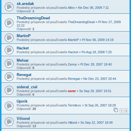
sk.aredak
Posledný príspevok od používateľa
Alino
«
Ne Dec 06, 2009 7:11
Odpovedí:
2
TheDreamingDead
Posledný príspevok od používateľa
TheDreamingDead
«
Pi Nov 27, 2009
22:22
Odpovedí:
2
MartinP
Posledný príspevok od používateľa
MartinP
«
Pi Nov 06, 2009 14:19
Hacket
Posledný príspevok od používateľa
Hacket
«
Po Aug 18, 2008 7:25
Melvar
Posledný príspevok od používateľa
Zenny
«
Pi Dec 28, 2007 18:40
Odpovedí:
8
Renegat
Posledný príspevok od používateľa
Renegat
«
Ne Dec 23, 2007 20:44
sideral_ciel
Posledný príspevok od používateľa
sorer
«
So Sep 29, 2007 19:51
Odpovedí:
6
Upirik
Posledný príspevok od používateľa
Termikxs
«
St Sep 26, 2007 18:29
Odpovedí:
20
1
2
Viliond
Posledný príspevok od používateľa
Viliond
«
So Sep 22, 2007 18:49
Odpovedí:
13