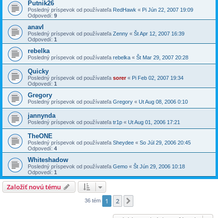
Putnik26
Posledný príspevok od používateľa
RedHawk
«
Pi Jún 22, 2007 19:09
Odpovedí:
9
anavI
Posledný príspevok od používateľa
Zenny
«
Št Apr 12, 2007 16:39
Odpovedí:
1
rebelka
Posledný príspevok od používateľa
rebelka
«
Št Mar 29, 2007 20:28
Quicky
Posledný príspevok od používateľa
sorer
«
Pi Feb 02, 2007 19:34
Odpovedí:
1
Gregory
Posledný príspevok od používateľa
Gregory
«
Ut Aug 08, 2006 0:10
jannynda
Posledný príspevok od používateľa
tr1p
«
Ut Aug 01, 2006 17:21
TheONE
Posledný príspevok od používateľa
Sheydee
«
So Júl 29, 2006 20:45
Odpovedí:
4
Whiteshadow
Posledný príspevok od používateľa
Gemo
«
Št Jún 29, 2006 10:18
Odpovedí:
1
Založiť novú tému
1
2
Ďalšia
36 tém