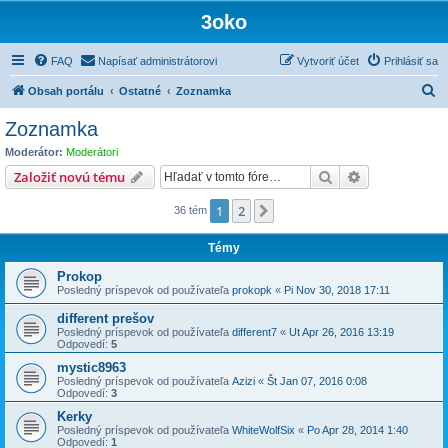
3oko
FAQ
Napísať administrátorovi
Vytvoriť účet
Prihlásiť sa
H
Obsah portálu
Ostatné
Zoznamka
ľ
Zoznamka
a
Moderátor:
Moderátori
d
Hľadať
Rozšírené vy
Založiť novú tému
a
1
2
Ďalšia
36 tém
ť
Témy
Prokop
Posledný príspevok od používateľa
prokopk
«
Pi Nov 30, 2018 17:11
different prešov
Posledný príspevok od používateľa
different7
«
Ut Apr 26, 2016 13:19
Odpovedí:
5
mystic8963
Posledný príspevok od používateľa
Azizi
«
Št Jan 07, 2016 0:08
Odpovedí:
3
Kerky
Posledný príspevok od používateľa
WhiteWolfSix
«
Po Apr 28, 2014 1:40
Odpovedí:
1