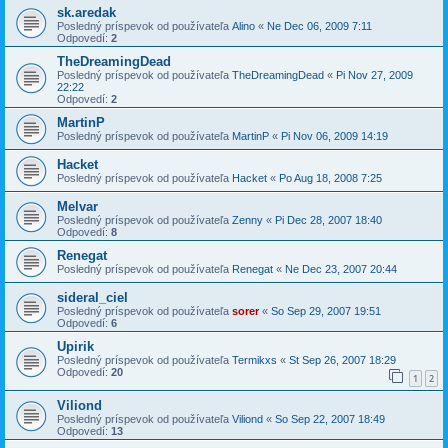
sk.aredak
Posledný príspevok od používateľa
Alino
«
Ne Dec 06, 2009 7:11
Odpovedí:
2
TheDreamingDead
Posledný príspevok od používateľa
TheDreamingDead
«
Pi Nov 27, 2009
22:22
Odpovedí:
2
MartinP
Posledný príspevok od používateľa
MartinP
«
Pi Nov 06, 2009 14:19
Hacket
Posledný príspevok od používateľa
Hacket
«
Po Aug 18, 2008 7:25
Melvar
Posledný príspevok od používateľa
Zenny
«
Pi Dec 28, 2007 18:40
Odpovedí:
8
Renegat
Posledný príspevok od používateľa
Renegat
«
Ne Dec 23, 2007 20:44
sideral_ciel
Posledný príspevok od používateľa
sorer
«
So Sep 29, 2007 19:51
Odpovedí:
6
Upirik
Posledný príspevok od používateľa
Termikxs
«
St Sep 26, 2007 18:29
Odpovedí:
20
1
2
Viliond
Posledný príspevok od používateľa
Viliond
«
So Sep 22, 2007 18:49
Odpovedí:
13