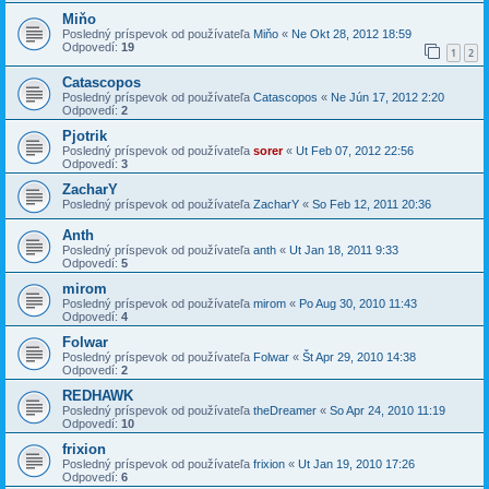
Miňo
Posledný príspevok od používateľa
Miňo
«
Ne Okt 28, 2012 18:59
Odpovedí:
19
1
2
Catascopos
Posledný príspevok od používateľa
Catascopos
«
Ne Jún 17, 2012 2:20
Odpovedí:
2
Pjotrik
Posledný príspevok od používateľa
sorer
«
Ut Feb 07, 2012 22:56
Odpovedí:
3
ZacharY
Posledný príspevok od používateľa
ZacharY
«
So Feb 12, 2011 20:36
Anth
Posledný príspevok od používateľa
anth
«
Ut Jan 18, 2011 9:33
Odpovedí:
5
mirom
Posledný príspevok od používateľa
mirom
«
Po Aug 30, 2010 11:43
Odpovedí:
4
Folwar
Posledný príspevok od používateľa
Folwar
«
Št Apr 29, 2010 14:38
Odpovedí:
2
REDHAWK
Posledný príspevok od používateľa
theDreamer
«
So Apr 24, 2010 11:19
Odpovedí:
10
frixion
Posledný príspevok od používateľa
frixion
«
Ut Jan 19, 2010 17:26
Odpovedí:
6