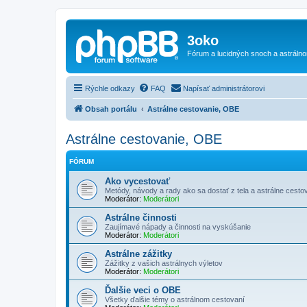
3oko
Fórum a lucidných snoch a astráln
Rýchle odkazy
FAQ
Napísať administrátorovi
Obsah portálu
Astrálne cestovanie, OBE
Astrálne cestovanie, OBE
FÓRUM
Ako vycestovať
Metódy, návody a rady ako sa dostať z tela a astrálne cesto
Moderátor:
Moderátori
Astrálne činnosti
Zaujímavé nápady a činnosti na vyskúšanie
Moderátor:
Moderátori
Astrálne zážitky
Zážitky z vašich astrálnych výletov
Moderátor:
Moderátori
Ďalšie veci o OBE
Všetky ďalšie témy o astrálnom cestovaní