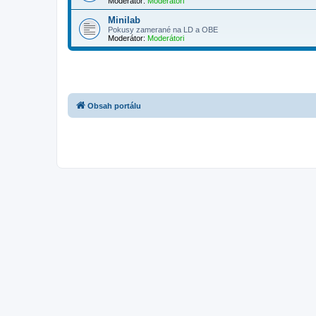
Moderátor:
Moderátori
Minilab
Pokusy zamerané na LD a OBE
Moderátor:
Moderátori
Obsah portálu