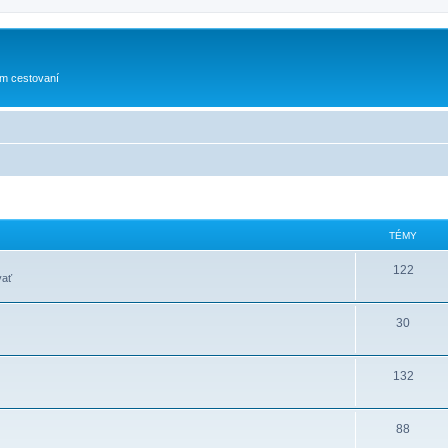
om cestovaní
TÉMY
122
vať
30
132
88