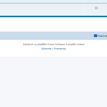
10
Napísať
Založené na
phpBB
® Forum Software © phpBB Limited
Súkromie
|
Podmienky