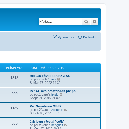
Hľadať
Rozšírené vyhľad
Vytvoriť účet
Prihlásiť sa
PRÍSPEVKY
POSLEDNÝ PRÍSPEVOK
Re: Jak přivodit tranz a AC
1318
Z
od používateľa
mhi
o
Št Mar 17, 2022 14:39
b
r
Re: AC ako prostriedok pre po…
555
a
Z
od používateľa
jetsiu
z
o
Št Apr 21, 2016 21:02
i
b
ť
r
Re: Nevedomé OBE?
p
1149
a
Z
od používateľa
Arcturus
o
z
o
Št Feb 18, 2021 8:17
s
i
b
l
ť
r
e
Jak jsem přestal "věřit"
p
950
a
d
Z
od používateľa
bxngdes
o
z
n
o
Po Okt 27, 2025 20:12
s