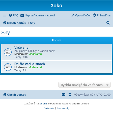
3oko
FAQ
Napísať administrátorovi
Vytvoriť účet
Prihlásiť sa
H
Obsah portálu
Sny
ľ
Sny
a
Fórum
d
a
Vaše sny
Zaujímavé zážitky z vašich snov
ť
Moderátor:
Moderátori
Témy:
106
Ďalšie veci o snoch
Moderátor:
Moderátori
Témy:
21
Rýchla navigácia vo fórach
Obsah portálu
Všetky časy sú v
UTC+01:00
Založené na
phpBB
® Forum Software © phpBB Limited
Súkromie
|
Podmienky