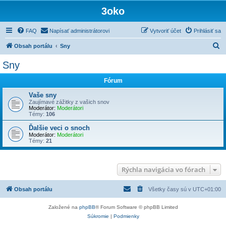
3oko
FAQ
Napísať administrátorovi
Vytvoriť účet
Prihlásiť sa
H
Obsah portálu
Sny
ľ
Sny
a
Fórum
d
a
Vaše sny
Zaujímavé zážitky z vašich snov
ť
Moderátor:
Moderátori
Témy:
106
Ďalšie veci o snoch
Moderátor:
Moderátori
Témy:
21
Rýchla navigácia vo fórach
Obsah portálu
Všetky časy sú v
UTC+01:00
Založené na
phpBB
® Forum Software © phpBB Limited
Súkromie
|
Podmienky