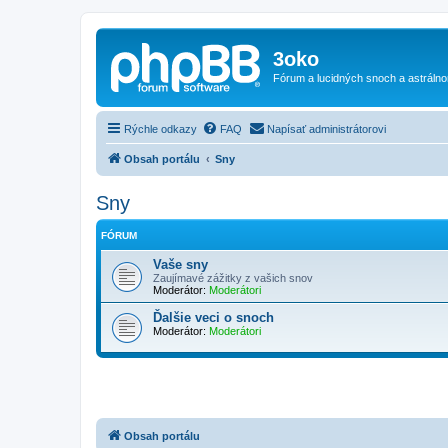
3oko
Fórum a lucidných snoch a astráln
Rýchle odkazy
FAQ
Napísať administrátorovi
Obsah portálu
Sny
Sny
FÓRUM
Vaše sny
Zaujímavé zážitky z vašich snov
Moderátor:
Moderátori
Ďalšie veci o snoch
Moderátor:
Moderátori
Obsah portálu