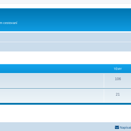
om cestovaní
TÉMY
106
21
Napísať