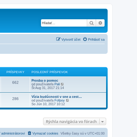
Hľadať
Rozšírené vyhľad
Vytvoriť účet
Prihlásiť sa
PRÍSPEVKY
POSLEDNÝ PRÍSPEVOK
Prosba o pomoc
662
Z
od používateľa
Pali
o
Št Aug 31, 2017 21:14
b
r
Vízia budúcnosti v sne a cest…
286
a
Z
od používateľa
Fofpoy
z
o
So Jún 10, 2017 10:12
i
b
ť
r
p
a
o
z
Rýchla navigácia vo fórach
s
i
l
ť
e
p
d
o
 administrátorovi
Vymazať cookies
Všetky časy sú v
UTC+01:00
n
s