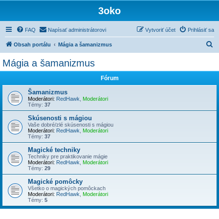
3oko
FAQ
Napísať administrátorovi
Vytvoriť účet
Prihlásiť sa
H
Obsah portálu
Mágia a šamanizmus
ľ
Mágia a šamanizmus
a
Fórum
d
a
Šamanizmus
Moderátori:
RedHawk
,
Moderátori
ť
Témy:
37
Skúsenosti s mágiou
Vaše dobré/zlé skúsenosti s mágiou
Moderátori:
RedHawk
,
Moderátori
Témy:
37
Magické techniky
Techniky pre praktikovanie mágie
Moderátori:
RedHawk
,
Moderátori
Témy:
29
Magické pomôcky
Všetko o magických pomôckach
Moderátori:
RedHawk
,
Moderátori
Témy:
5