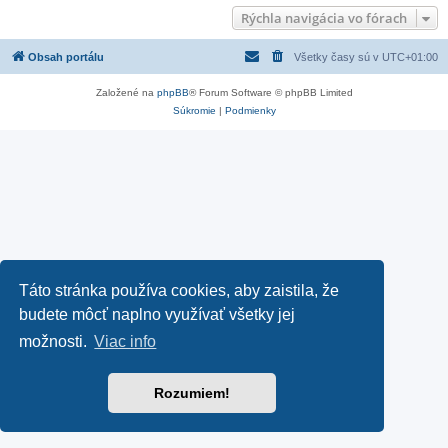
Rýchla navigácia vo fórach
Obsah portálu
Všetky časy sú v
UTC+01:00
Založené na
phpBB
® Forum Software © phpBB Limited
Súkromie
|
Podmienky
Táto stránka používa cookies, aby zaistila, že
budete môcť naplno využívať všetky jej
možnosti.
Viac info
Rozumiem!