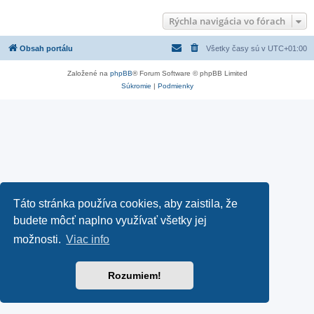
Rýchla navigácia vo fórach
Obsah portálu
Všetky časy sú v
UTC+01:00
Založené na
phpBB
® Forum Software © phpBB Limited
Súkromie
|
Podmienky
Táto stránka používa cookies, aby zaistila, že
budete môcť naplno využívať všetky jej
možnosti.
Viac info
Rozumiem!