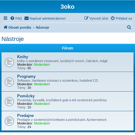
3oko
FAQ
Napísať administrátorovi
Vytvoriť účet
Prihlásiť sa
H
Obsah portálu
Nástroje
ľ
Nástroje
a
Fórum
d
a
Knihy
knihy o astrálnom cestovaní, lucidných snoch, čakrách, mágii
ť
Moderátor:
Moderátori
Témy:
85
Programy
Software, hardware súvisaci s ezoterikou, hudobné CD
Moderátor:
Moderátori
Témy:
30
Pomôcky
Pyramídy, kyvadlá, kryštálové gule a iné ezoterické pomôcky
Moderátor:
Moderátori
Témy:
15
Predajne
Predajne z ezoterickými knihami a pomôckami. Aj internetové.
Moderátor:
Moderátori
Témy:
24