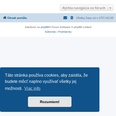
Rýchla navigácia vo fórach
Obsah portálu
Všetky časy sú v
UTC+01:00
Založené na
phpBB
® Forum Software © phpBB Limited
Súkromie
|
Podmienky
Táto stránka používa cookies, aby zaistila, že
budete môcť naplno využívať všetky jej
možnosti.
Viac info
Rozumiem!