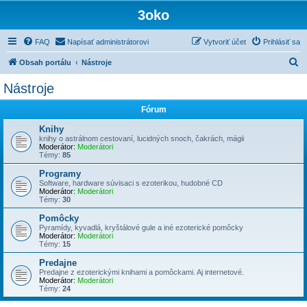
3oko
FAQ
Napísať administrátorovi
Vytvoriť účet
Prihlásiť sa
H
Obsah portálu
Nástroje
ľ
Nástroje
a
Fórum
d
a
Knihy
knihy o astrálnom cestovaní, lucidných snoch, čakrách, mágii
ť
Moderátor:
Moderátori
Témy:
85
Programy
Software, hardware súvisaci s ezoterikou, hudobné CD
Moderátor:
Moderátori
Témy:
30
Pomôcky
Pyramídy, kyvadlá, kryštálové gule a iné ezoterické pomôcky
Moderátor:
Moderátori
Témy:
15
Predajne
Predajne z ezoterickými knihami a pomôckami. Aj internetové.
Moderátor:
Moderátori
Témy:
24