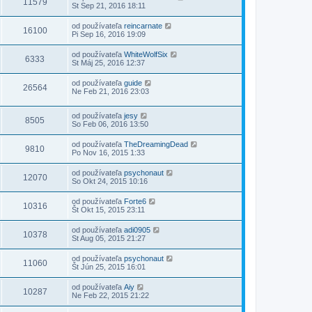
11579
St Sep 21, 2016 18:11
od používateľa
reincarnate
16100
Pi Sep 16, 2016 19:09
od používateľa
WhiteWolfSix
6333
St Máj 25, 2016 12:37
od používateľa
guide
26564
Ne Feb 21, 2016 23:03
od používateľa
jesy
8505
So Feb 06, 2016 13:50
od používateľa
TheDreamingDead
9810
Po Nov 16, 2015 1:33
od používateľa
psychonaut
12070
So Okt 24, 2015 10:16
od používateľa
Forte6
10316
Št Okt 15, 2015 23:11
od používateľa
adi0905
10378
St Aug 05, 2015 21:27
od používateľa
psychonaut
11060
Št Jún 25, 2015 16:01
od používateľa
Aiy
10287
Ne Feb 22, 2015 21:22