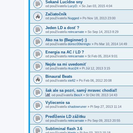
Sekané Lucídne sny
od používateľa
LucyD.
»
So Jan 03, 2015 4:04
Začiatočník
od používateľa
Nugged
»
Po Nov 18, 2013 23:00
Jeden LD a dosť ?
od používateľa
reincarnate
»
So Sep 14, 2013 8:29
Ako na to (Beginner) :)
od používateľa
donsc00teringtv
»
Po Mar 10, 2014 14:49
Energia na AC / LD ?
od používateľa
reincarnate
»
St Feb 05, 2014 9:01
Nejde sa mi uvedomiť
od používateľa
rkuci24
»
Pi Júl 12, 2013 3:15
Binaural Beats
od používateľa
stefi2
»
Po Feb 06, 2012 20:08
šak ale sa pozri, samý mravec chodia!!
od používateľa
BiosX
»
St Okt 09, 2013 14:43
Vyliecenie sa
od používateľa
shadowruner
»
Pi Sep 27, 2013 11:14
Predĺženie LD zážitku
od používateľa
reincarnate
»
Po Sep 09, 2013 20:55
Subliminal flash 3.6
od používateľa
Haplo
»
St Apr 03, 2013 15:18