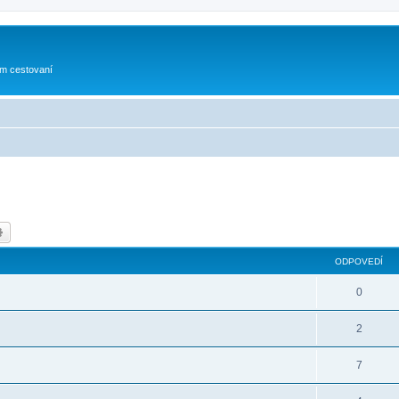
om cestovaní
dať
Rozšírené vyhľadávanie
ODPOVEDÍ
0
2
7