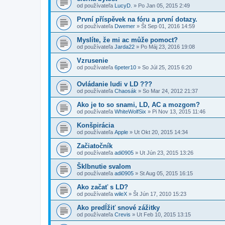
od používateľa
LucyD.
»
Po Jan 05, 2015 2:49
První příspěvek na fóru a první dotazy.
od používateľa
Dwemer
»
Št Sep 01, 2016 14:59
Myslíte, že mi ac může pomoct?
od používateľa
Jarda22
»
Po Máj 23, 2016 19:08
Vzrusenie
od používateľa
6peter10
»
So Júl 25, 2015 6:20
Ovládanie ludi v LD ???
od používateľa
Chaosák
»
So Mar 24, 2012 21:37
Ako je to so snami, LD, AC a mozgom?
od používateľa
WhiteWolfSix
»
Pi Nov 13, 2015 11:46
Konšpirácia
od používateľa
Apple
»
Ut Okt 20, 2015 14:34
Začiatočník
od používateľa
adi0905
»
Ut Jún 23, 2015 13:26
Šklbnutie svalom
od používateľa
adi0905
»
St Aug 05, 2015 16:15
Ako začať s LD?
od používateľa
wileX
»
Št Jún 17, 2010 15:23
Ako predĺžiť snové zážitky
od používateľa
Crevis
»
Ut Feb 10, 2015 13:15