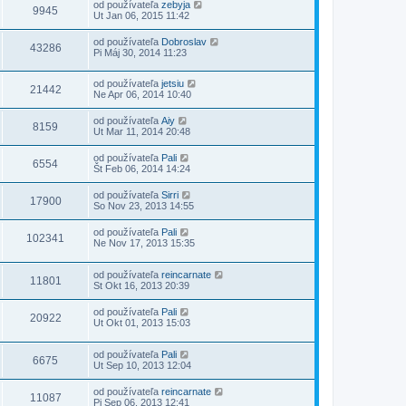
od používateľa
zebyja
9945
Ut Jan 06, 2015 11:42
od používateľa
Dobroslav
43286
Pi Máj 30, 2014 11:23
od používateľa
jetsiu
21442
Ne Apr 06, 2014 10:40
od používateľa
Aiy
8159
Ut Mar 11, 2014 20:48
od používateľa
Pali
6554
Št Feb 06, 2014 14:24
od používateľa
Sirri
17900
So Nov 23, 2013 14:55
od používateľa
Pali
102341
Ne Nov 17, 2013 15:35
od používateľa
reincarnate
11801
St Okt 16, 2013 20:39
od používateľa
Pali
20922
Ut Okt 01, 2013 15:03
od používateľa
Pali
6675
Ut Sep 10, 2013 12:04
od používateľa
reincarnate
11087
Pi Sep 06, 2013 12:41