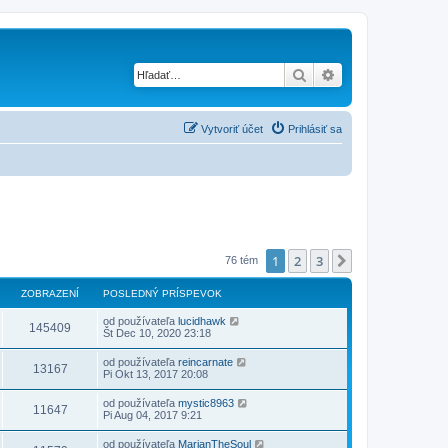
Hľadať
Rozšírené vyhľad
Vytvoriť účet
Prihlásiť sa
1
2
3
Ďalšia
76 tém
ZOBRAZENÍ
POSLEDNÝ PRÍSPEVOK
od používateľa
lucidhawk
145409
Št Dec 10, 2020 23:18
od používateľa
reincarnate
13167
Pi Okt 13, 2017 20:08
od používateľa
mystic8963
11647
Pi Aug 04, 2017 9:21
od používateľa
MarianTheSoul