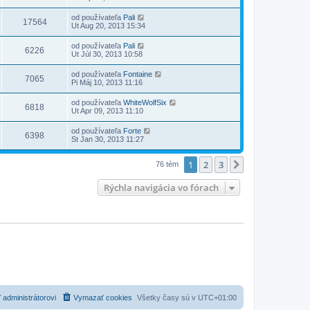
od používateľa
Pali
17564
Ut Aug 20, 2013 15:34
od používateľa
Pali
6226
Ut Júl 30, 2013 10:58
od používateľa
Fontaine
7065
Pi Máj 10, 2013 11:16
od používateľa
WhiteWolfSix
6818
Ut Apr 09, 2013 11:10
od používateľa
Forte
6398
St Jan 30, 2013 11:27
1
2
3
Ďalšia
76 tém
Rýchla navigácia vo fórach
 administrátorovi
Vymazať cookies
Všetky časy sú v
UTC+01:00