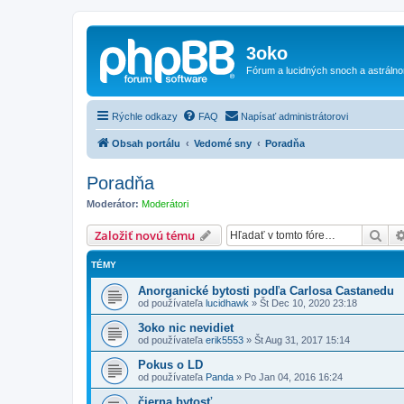
3oko
Fórum a lucidných snoch a astráln
Rýchle odkazy
FAQ
Napísať administrátorovi
Obsah portálu
Vedomé sny
Poradňa
Poradňa
Moderátor:
Moderátori
Hľa
Založiť novú tému
TÉMY
Anorganické bytosti podľa Carlosa Castanedu
od používateľa
lucidhawk
»
Št Dec 10, 2020 23:18
3oko nic nevidiet
od používateľa
erik5553
»
Št Aug 31, 2017 15:14
Pokus o LD
od používateľa
Panda
»
Po Jan 04, 2016 16:24
čierna bytosť