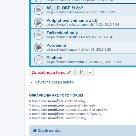
AC, LD, OBE či čo?
od používateľa
Arcturus
»
St Júl 10, 2013 2:23
Podprahové vnímanie a LD
od používateľa
reincarnate
»
Ut Júl 30, 2013 9:34
Začiatok od nuly
od používateľa
Kridlo
»
Po Máj 06, 2013 20:41
Porobenie
od používateľa
suzzi
»
Ut Apr 09, 2013 8:26
Okuliare
od používateľa
bezmenak
»
So Jan 26, 2013 17:44
Založiť novú tému
Návrat na obsah portálu
OPRÁVNENIA PRE TOTO FÓRUM
V tomto fóre
nemôžete
zakladať témy
V tomto fóre
nemôžete
odpovedať v témach
V tomto fóre
nemôžete
upravovať vlastné príspevky
V tomto fóre
nemôžete
mazať vlastné príspevky
V tomto fóre
nemôžete
vkladať prílohy
Obsah portálu