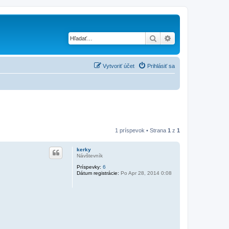
Hľadať
Rozšírené vyhľad
Vytvoriť účet
Prihlásiť sa
1 príspevok • Strana
1
z
1
kerky
Návštevník
Príspevky:
6
Dátum registrácie:
Po Apr 28, 2014 0:08