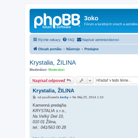
3oko
Fórum a lucidných snoch a astráln
Rýchle odkazy
FAQ
Napísať administrátorovi
Obsah portálu
Nástroje
Predajne
Krystalia, ŽILINA
Moderátor:
Moderátori
Napísať odpoveď
Krystalia, ŽILINA
P
od používateľa
kerky
»
Ne Máj 25, 2014 1:10
r
í
Kamenná predajňa:
s
KRYSTALIA s.r.o.,
p
e
Na Veľký Diel 10,
v
010 01 Žilina,
o
k
tel.: 041/563 00 28