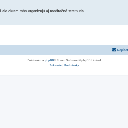
 okrem toho organizujú aj meditačné stretnutia.
Napísať
Založené na
phpBB
® Forum Software © phpBB Limited
Súkromie
|
Podmienky