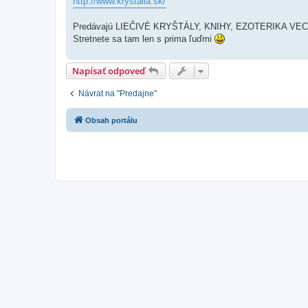
http://www.krystalia.sk/
Predávajú LIEČIVÉ KRYŠTÁLY, KNIHY, EZOTERIKA VECI ale
Stretnete sa tam len s prima ľuďmi
Napísať odpoveď
Návrat na "Predajne"
Obsah portálu