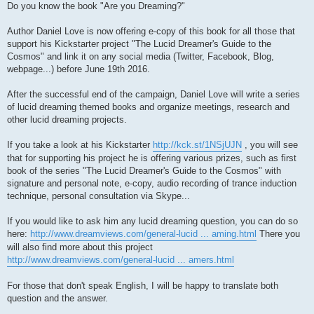
Do you know the book "Are you Dreaming?"
Author Daniel Love is now offering e-copy of this book for all those that
support his Kickstarter project "The Lucid Dreamer's Guide to the
Cosmos" and link it on any social media (Twitter, Facebook, Blog,
webpage...) before June 19th 2016.
After the successful end of the campaign, Daniel Love will write a series
of lucid dreaming themed books and organize meetings, research and
other lucid dreaming projects.
If you take a look at his Kickstarter
http://kck.st/1NSjUJN
, you will see
that for supporting his project he is offering various prizes, such as first
book of the series "The Lucid Dreamer's Guide to the Cosmos" with
signature and personal note, e-copy, audio recording of trance induction
technique, personal consultation via Skype...
If you would like to ask him any lucid dreaming question, you can do so
here:
http://www.dreamviews.com/general-lucid ... aming.html
There you
will also find more about this project
http://www.dreamviews.com/general-lucid ... amers.html
For those that don't speak English, I will be happy to translate both
question and the answer.