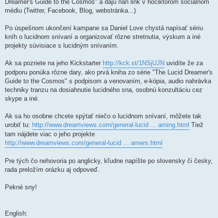
k
Dreamer's Guide to the Cosmos" a dajú naň link v hociktorom sociálnom
médiu (Twitter, Facebook, Blog, webstránka...)
Po úspešnom ukončení kampane sa Daniel Love chystá napísať sériu
kníh o lucidnom snívaní a organizovať rôzne stretnutia, výskum a iné
projekty súvisiace s lucidným snívaním.
Ak sa pozriete na jeho Kickstarter
http://kck.st/1NSjUJN
uvidíte že za
podporu ponúka rôzne dary, ako prvá kniha zo série "The Lucid Dreamer's
Guide to the Cosmos" s podpisom a venovaním, e-kópia, audio nahrávka
techniky tranzu na dosiahnutie lucidného sna, osobnú konzultáciu cez
skype a iné.
Ak sa ho osobne chcete spýtať niečo o lucidnom snívaní, môžete tak
urobiť tu:
http://www.dreamviews.com/general-lucid ... aming.html
Tiež
tam nájdete viac o jeho projekte
http://www.dreamviews.com/general-lucid ... amers.html
Pre tých čo nehovoria po anglicky, kľudne napíšte po slovensky či česky,
rada preložím orázku aj odpoveď.
Pekné sny!
English: