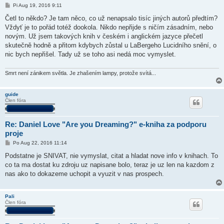
P
Pi Aug 19, 2016 9:11
r
í
Četl to někdo? Je tam něco, co už nenapsalo tisíc jiných autorů předtím?
s
Vždyť je to pořád totéž dookola. Nikdo nepřijde s ničím zásadním, nebo
p
e
novým. Už jsem takových knih v českém i anglickém jazyce přečetl
v
skutečně hodně a přitom kdybych zůstal u LaBergeho Lucidního snění, o
o
k
nic bych nepřišel. Tady už se toho asi nedá moc vymyslet.
Smrt není zánikem světla. Je zhašením lampy, protože svítá...
guide
Člen fóra
Re: Daniel Love "Are you Dreaming?" e-kniha za podporu
proje
P
Po Aug 22, 2016 11:14
r
í
Podstatne je SNIVAT, nie vymyslat, citat a hladat nove info v knihach. To
s
co ta ma dostat ku zdroju uz napisane bolo, teraz je uz len na kazdom z
p
e
nas ako to dokazeme uchopit a vyuzit v nas prospech.
v
o
k
Pali
Člen fóra