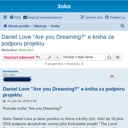
3oko
FAQ
Napísať administrátorovi
Vytvoriť účet
Prihlásiť sa
H
Obsah portálu
Nástroje
Knihy
ľ
Daniel Love "Are you Dreaming?" e-kniha za
a
podporu projektu
d
Moderátor:
Moderátori
a
Hľadať
Rozš
Napísať odpoveď
ť
6 príspevkov • Strana
1
z
1
bonhomme
Člen fóra
Daniel Love "Are you Dreaming?" e-kniha za podporu
projektu
P
Po Jún 06, 2016 3:30
r
í
Poznáte knihu "Are you Dreaming?"
s
p
e
Autor Daniel Love ju teraz ponúka vo forme e-knihy tým, ktorí do 19.júna
v
2016 podporia akoukoľvek sumou jeho Kickstarter projekt "The Lucid
o