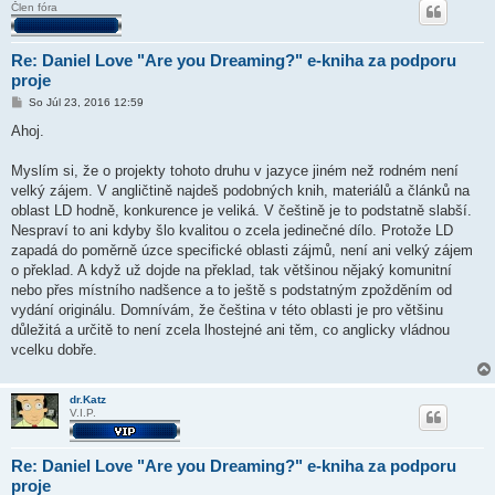
Člen fóra
Re: Daniel Love "Are you Dreaming?" e-kniha za podporu
proje
P
So Júl 23, 2016 12:59
r
í
Ahoj.
s
p
e
Myslím si, že o projekty tohoto druhu v jazyce jiném než rodném není
v
velký zájem. V angličtině najdeš podobných knih, materiálů a článků na
o
k
oblast LD hodně, konkurence je veliká. V češtině je to podstatně slabší.
Nespraví to ani kdyby šlo kvalitou o zcela jedinečné dílo. Protože LD
zapadá do poměrně úzce specifické oblasti zájmů, není ani velký zájem
o překlad. A když už dojde na překlad, tak většinou nějaký komunitní
nebo přes místního nadšence a to ještě s podstatným zpožděním od
vydání originálu. Domnívám, že čeština v této oblasti je pro většinu
důležitá a určitě to není zcela lhostejné ani těm, co anglicky vládnou
vcelku dobře.
dr.Katz
V.I.P.
Re: Daniel Love "Are you Dreaming?" e-kniha za podporu
proje