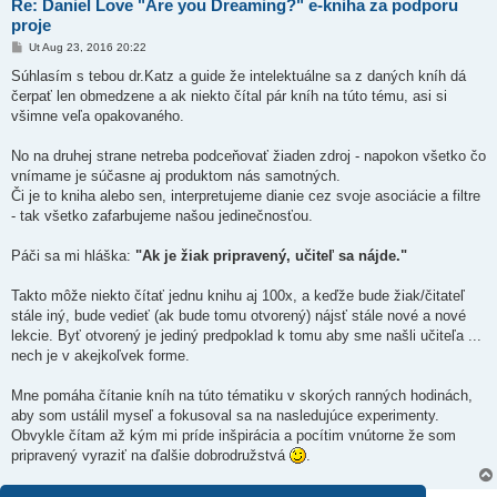
Re: Daniel Love "Are you Dreaming?" e-kniha za podporu
proje
P
Ut Aug 23, 2016 20:22
r
í
Súhlasím s tebou dr.Katz a guide že intelektuálne sa z daných kníh dá
s
čerpať len obmedzene a ak niekto čítal pár kníh na túto tému, asi si
p
e
všimne veľa opakovaného.
v
o
k
No na druhej strane netreba podceňovať žiaden zdroj - napokon všetko čo
vnímame je súčasne aj produktom nás samotných.
Či je to kniha alebo sen, interpretujeme dianie cez svoje asociácie a filtre
- tak všetko zafarbujeme našou jedinečnosťou.
Páči sa mi hláška:
"Ak je žiak pripravený, učiteľ sa nájde."
Takto môže niekto čítať jednu knihu aj 100x, a keďže bude žiak/čitateľ
stále iný, bude vedieť (ak bude tomu otvorený) nájsť stále nové a nové
lekcie. Byť otvorený je jediný predpoklad k tomu aby sme našli učiteľa ...
nech je v akejkoľvek forme.
Mne pomáha čítanie kníh na túto tématiku v skorých ranných hodinách,
aby som ustálil myseľ a fokusoval sa na nasledujúce experimenty.
Obvykle čítam až kým mi príde inšpirácia a pocítim vnútorne že som
pripravený vyraziť na ďalšie dobrodružstvá
.