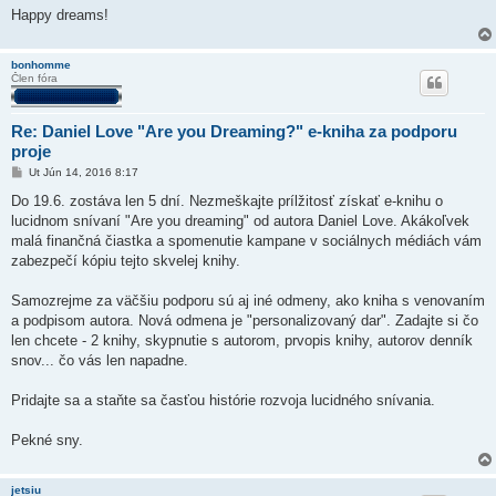
Happy dreams!
bonhomme
Člen fóra
Re: Daniel Love "Are you Dreaming?" e-kniha za podporu
proje
P
Ut Jún 14, 2016 8:17
r
í
Do 19.6. zostáva len 5 dní. Nezmeškajte prílžitosť získať e-knihu o
s
lucidnom snívaní "Are you dreaming" od autora Daniel Love. Akákoľvek
p
e
malá finančná čiastka a spomenutie kampane v sociálnych médiách vám
v
zabezpečí kópiu tejto skvelej knihy.
o
k
Samozrejme za väčšiu podporu sú aj iné odmeny, ako kniha s venovaním
a podpisom autora. Nová odmena je "personalizovaný dar". Zadajte si čo
len chcete - 2 knihy, skypnutie s autorom, prvopis knihy, autorov denník
snov... čo vás len napadne.
Pridajte sa a staňte sa časťou histórie rozvoja lucidného snívania.
Pekné sny.
jetsiu