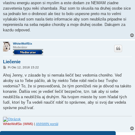
vlastnu energiu aspon si myslim a este dodam ze NEMAM ziadne
zasvetenia typu reiki shambala .Raz som to skusila na druhej osobe sice
sa jednalo len o drobnost ale tiez to bolo uspesne preto ma to velmi
vylakalo ked som nasla tieto informacie aby som neublizila pripadne si
nepreniesla na seba nejake choroby a moje druhej osobe. Dakujem za
kazdu odpoved.
WhiteWolfSix
Moderátor
Liečenie
P
Pi Okt 12, 2018 15:22
r
í
Ahoj Jenny, v zásade by si nemala liečiť bez vedomia chorého. Veď
s
akoby sa to Tebe páčilo, ak by niekto Tebe robil niečo bez Tvojho
p
e
vedomia? To, že si presvedčená, že tým pomôžeš nie je dôvod na takéto
v
konanie. Ďalšia vec je vedieť liečiť bezpečne, tzn. tak aby si sebe
o
k
neublížila a neublížila aj druhým. Na tvojom mieste by som hľadal tých
ľudí, ktorí by Ťa vedeli naučiť robiť to správnee, aby si svoj dar vedela
správne používať.
WhiteWolfSix (WW6)
|
ANNWIN portál