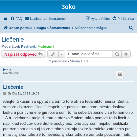
3oko
FAQ
Napísať administrátorovi
Vytvoriť účet
Prihlásiť sa
H
Obsah portálu
Mágia a šamanizmus
Skúsenosti s mágiou
ľ
Liečenie
a
Moderátori:
RedHawk
,
Moderátori
d
Hľadať
Rozš
Napísať odpoveď
a
2 príspevky • Strana
1
z
1
ť
jenny
Návštevník
Liečenie
P
Št Okt 11, 2018 19:51
r
í
Ahojte .Skusim sa opytat na tomto fore ak sa teda nikto neurazi.Zistila
s
som ze dokazem "liecit" respektive posielat na chore miesto doslova
p
e
lasku a pozitivnu energiu robila som to na sebe.Uspesne cize to pomohlo
v
. A tu prichadza moja dilema a otazka.Smiem takto pomoct teda liecit aj
o
k
napriklad rodicov cize druhe osoby bez toho aby som nejako neublizila
pretoze som citala aj to ze stoho vznikaju tazke karmicke zatazenia pre
mna . aj skrz toho ze to nevedia aj skrz toho ze asi teda pouzivam nato