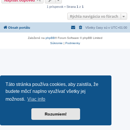
Napísať odpoveď
1 príspevok • Strana
1
z
1
Rýchla navigácia vo fórach
Obsah portálu
Všetky časy sú v
UTC+01:00
Založené na
phpBB
® Forum Software © phpBB Limited
Súkromie
|
Podmienky
Táto stránka používa cookies, aby zaistila, že
budete môcť naplno využívať všetky jej
možnosti.
Viac info
Rozumiem!