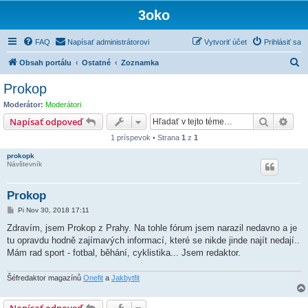
3oko
FAQ
Napísať administrátorovi
Vytvoriť účet
Prihlásiť sa
H
Obsah portálu
Ostatné
Zoznamka
ľ
Prokop
a
Moderátor:
Moderátori
d
Hľadať
Rozš
Napísať odpoveď
a
1 príspevok • Strana
1
z
1
ť
prokopk
Návštevník
Prokop
P
Pi Nov 30, 2018 17:11
r
í
Zdravím, jsem Prokop z Prahy. Na tohle fórum jsem narazil nedavno a je
s
tu opravdu hodně zajímavých informací, které se nikde jinde najít nedají..
p
e
Mám rad sport - fotbal, běhání, cyklistika... Jsem redaktor.
v
o
k
Šéfredaktor magazínů
Onefit
a
Jakbytfit