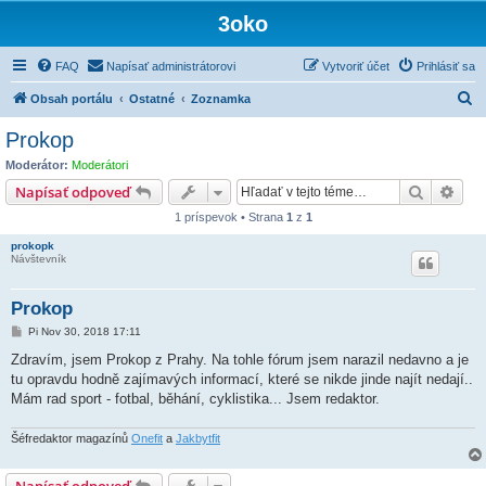
3oko
FAQ
Napísať administrátorovi
Vytvoriť účet
Prihlásiť sa
H
Obsah portálu
Ostatné
Zoznamka
ľ
Prokop
a
Moderátor:
Moderátori
d
Hľadať
Rozš
Napísať odpoveď
a
1 príspevok • Strana
1
z
1
ť
prokopk
Návštevník
Prokop
P
Pi Nov 30, 2018 17:11
r
í
Zdravím, jsem Prokop z Prahy. Na tohle fórum jsem narazil nedavno a je
s
tu opravdu hodně zajímavých informací, které se nikde jinde najít nedají..
p
e
Mám rad sport - fotbal, běhání, cyklistika... Jsem redaktor.
v
o
k
Šéfredaktor magazínů
Onefit
a
Jakbytfit