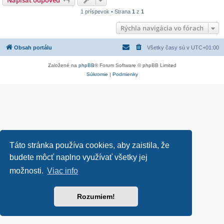
Napísať odpoveď
1 príspevok • Strana
1
z
1
Rýchla navigácia vo fórach
Obsah portálu
Všetky časy sú v
UTC+01:00
Založené na
phpBB
® Forum Software © phpBB Limited
Súkromie
|
Podmienky
Táto stránka používa cookies, aby zaistila, že
budete môcť naplno využívať všetky jej
možnosti.
Viac info
Rozumiem!