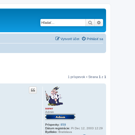
Hľadať
Rozšírené vyhľad
Vytvoriť účet
Prihlásiť sa
1 príspevok • Strana
1
z
1
sorer
Admin
Príspevky:
859
Dátum registrácie:
Pi Dec 12, 2003 12:29
Bydlisko:
Bratislava