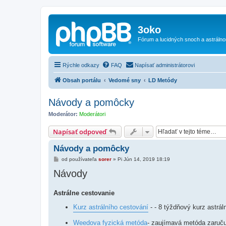
3oko
Fórum a lucidných snoch a astráln
Rýchle odkazy
FAQ
Napísať administrátorovi
Obsah portálu
Vedomé sny
LD Metódy
Návody a pomôcky
Moderátor:
Moderátori
Napísať odpoveď
Návody a pomôcky
P
od používateľa
sorer
»
Pi Jún 14, 2019 18:19
r
Návody
í
s
p
e
Astrálne cestovanie
v
o
Kurz astrálního cestování
- - 8 týždňový kurz astrá
k
Weedova fyzická metóda
- zaujímavá metóda zaručuj