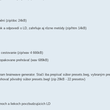
nění (zip/doc 24kB)
k a odpovedí o LD, zahrňuje aj rôzne metódy (zip/htm 14kB)
e cestovanie (zip/wav 4 666kB)
 opakovane prehrávať (wav 689kB)
ram brainwave generator. Stačí iba prepísať súbor presets.bwg, vybraným pr
ohovať pôvodný súbor presets.bwg! (zip 29kB - 22 presetov)
ínoch a liekoch povzbudzujúcich LD