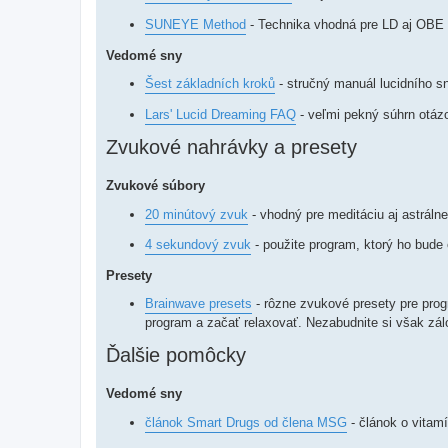
SUNEYE Method
- Technika vhodná pre LD aj OBE
Vedomé sny
Šest základních kroků
- stručný manuál lucidního s
Lars' Lucid Dreaming FAQ
- veľmi pekný súhrn otázo
Zvukové nahrávky a presety
Zvukové súbory
20 minútový zvuk
- vhodný pre meditáciu aj astráln
4 sekundový zvuk
- použite program, ktorý ho bude
Presety
Brainwave presets
- rôzne zvukové presety pre prog
program a začať relaxovať. Nezabudnite si však zál
Ďalšie pomôcky
Vedomé sny
článok Smart Drugs od člena MSG
- článok o vitam