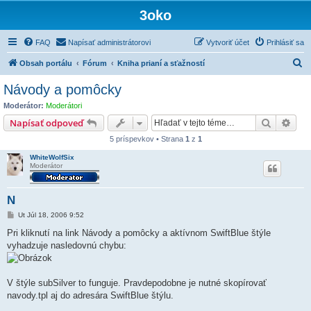
3oko
FAQ
Napísať administrátorovi
Vytvoriť účet
Prihlásiť sa
H
Obsah portálu
Fórum
Kniha prianí a sťažností
ľ
Návody a pomôcky
a
Moderátor:
Moderátori
d
Hľadať
Rozš
Napísať odpoveď
a
5 príspevkov • Strana
1
z
1
ť
WhiteWolfSix
Moderátor
N
P
Ut Júl 18, 2006 9:52
r
í
Pri kliknutí na link Návody a pomôcky a aktívnom SwiftBlue štýle
s
vyhadzuje nasledovnú chybu:
p
e
v
o
k
V štýle subSilver to funguje. Pravdepodobne je nutné skopírovať
navody.tpl aj do adresára SwiftBlue štýlu.