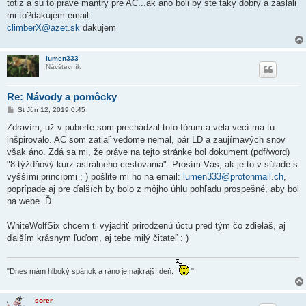
totiz a su to prave mantry pre AC...ak ano boli by ste taky dobry a zaslali
p
e
mi to?dakujem email:
v
climberX@azet.sk
dakujem
o
k
lumen333
Návštevník
Re: Návody a pomôcky
P
St Jún 12, 2019 0:45
r
í
Zdravím, už v puberte som prechádzal toto fórum a vela vecí ma tu
s
inšpirovalo. AC som zatiaľ vedome nemal, pár LD a zaujímavých snov
p
e
však áno. Zdá sa mi, že práve na tejto stránke bol dokument (pdf/word)
v
"8 týždňový kurz astrálneho cestovania". Prosím Vás, ak je to v súlade s
o
k
vyššími princípmi ; ) pošlite mi ho na email:
lumen333@protonmail.ch
,
poprípade aj pre ďalších by bolo z môjho úhlu pohľadu prospešné, aby bol
na webe. Ď
WhiteWolfSix chcem ti vyjadriť prirodzenú úctu pred tým čo zdielaš, aj
ďalším krásnym ľuďom, aj tebe milý čitateľ : )
"Dnes mám hlboký spánok a ráno je najkrajší deň.
"
sorer