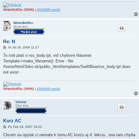
WhiteWolfSix (WW6)
|
ANNWIN portál
WhiteWolfSix
Moderátor
Re: N
P
Ut Júl 18, 2006 11:27
r
í
To isté platí o rss_body.tpl, viď chybové hlásenie:
s
Template->make_filename(): Error - file
p
e
/home/html/3oko.sk/public_html/templates/SwiftBlue/rss_body.tpl does
v
not exist
o
k
WhiteWolfSix (WW6)
|
ANNWIN portál
Viliond
Člen fóra
Kurz AC
P
Po Feb 19, 2007 16:22
r
í
Chcem sa opytat ci nemate k tomu AC kurzu aj 4. lekciu...ona tam chyba
s