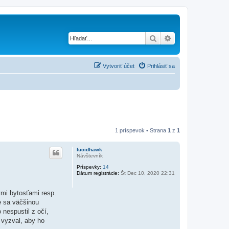
Hľadať
Rozšírené vyhľad
Vytvoriť účet
Prihlásiť sa
1 príspevok • Strana
1
z
1
lucidhawk
Návštevník
Príspevky:
14
Dátum registrácie:
Št Dec 10, 2020 22:31
ými bytosťami resp.
e sa väčšinou
nespustil z očí,
 vyzval, aby ho