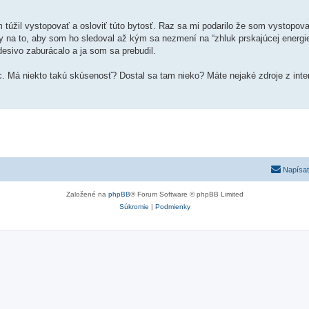
úžil vystopovať a osloviť túto bytosť. Raz sa mi podarilo že som vystopova
y na to, aby som ho sledoval až kým sa nezmení na “zhluk prskajúcej energie
esivo zaburácalo a ja som sa prebudil.
. Má niekto takú skúsenosť? Dostal sa tam nieko? Máte nejaké zdroje z inte
Napísať
Založené na
phpBB
® Forum Software © phpBB Limited
Súkromie
|
Podmienky