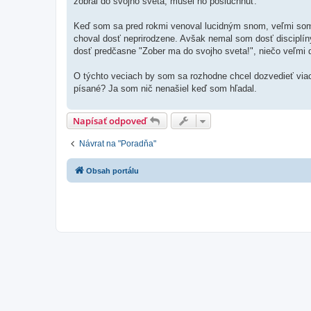
zobral do svojho sveta, musel ho poslúchnuť.
Keď som sa pred rokmi venoval lucidným snom, veľmi som t
choval dosť neprirodzene. Avšak nemal som dosť disciplín
dosť predčasne "Zober ma do svojho sveta!", niečo veľmi d
O týchto veciach by som sa rozhodne chcel dozvedieť viac
písané? Ja som nič nenašiel keď som hľadal.
Napísať odpoveď
Návrat na "Poradňa"
Obsah portálu