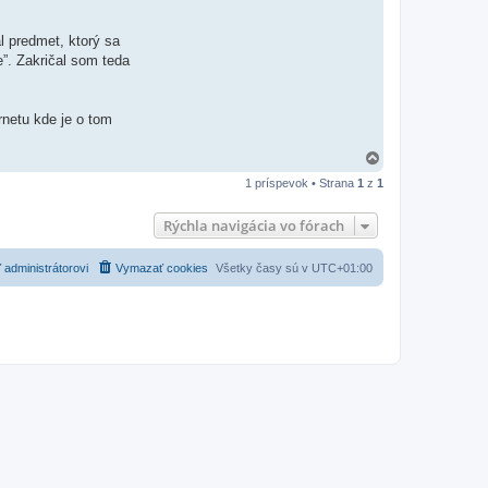
l predmet, ktorý sa
”. Zakričal som teda
rnetu kde je o tom
H
o
1 príspevok • Strana
1
z
1
r
e
Rýchla navigácia vo fórach
 administrátorovi
Vymazať cookies
Všetky časy sú v
UTC+01:00