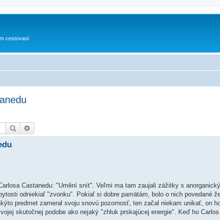
om cestovaní
tanedu
Hľadať
Rozšírené vyhľadávanie
edu
 od Carlosa Castanedu: "Umění snít". Veľmi ma tam zaujali zážitky s anorganick
bytosti odniekiaľ "zvonku". Pokiaľ si dobre pamätám, bolo o nich povedané ž
kýto predmet zameral svoju snovú pozornosť, ten začal niekam unikať, on ho 
vojej skutočnej podobe ako nejaký "zhluk prskajúcej energie". Keď ho Carlos