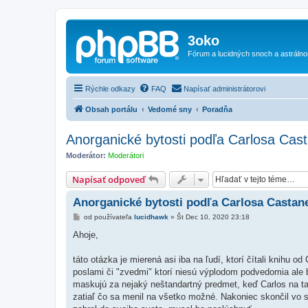
3oko
Fórum a lucidných snoch a astráln
Rýchle odkazy
FAQ
Napísať administrátorovi
Obsah portálu
Vedomé sny
Poradňa
Anorganické bytosti podľa Carlosa Cas
Moderátor:
Moderátori
Napísať odpoveď
Anorganické bytosti podľa Carlosa Castan
P
od používateľa
lucidhawk
»
Št Dec 10, 2020 23:18
r
í
Ahoje,
s
p
e
táto otázka je mierená asi iba na ľudí, ktorí čítali knihu
v
poslami či "zvedmi" ktorí niesú výplodom podvedomia ale 
o
k
maskujú za nejaký neštandartný predmet, keď Carlos na ta
zatiaľ čo sa menil na všetko možné. Nakoniec skončil vo s