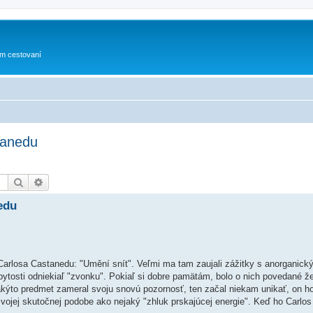
om cestovaní
tanedu
Hľadať
Rozšírené vyhľadávanie
edu
 od Carlosa Castanedu: "Umění snít". Veľmi ma tam zaujali zážitky s anorganick
bytosti odniekiaľ "zvonku". Pokiaľ si dobre pamätám, bolo o nich povedané ž
kýto predmet zameral svoju snovú pozornosť, ten začal niekam unikať, on ho 
vojej skutočnej podobe ako nejaký "zhluk prskajúcej energie". Keď ho Carlos