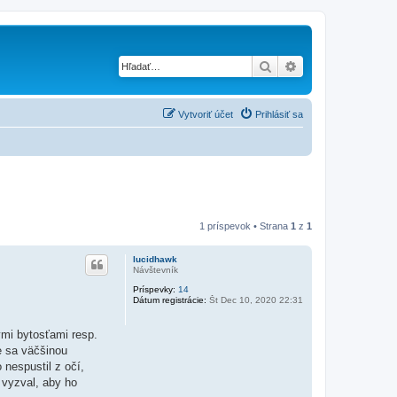
Hľadať
Rozšírené vyhľad
Vytvoriť účet
Prihlásiť sa
1 príspevok • Strana
1
z
1
lucidhawk
Návštevník
Príspevky:
14
Dátum registrácie:
Št Dec 10, 2020 22:31
ými bytosťami resp.
e sa väčšinou
nespustil z očí,
 vyzval, aby ho