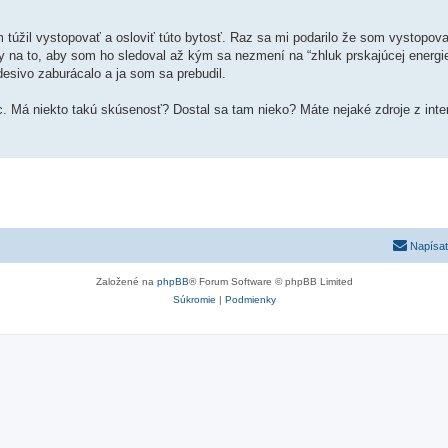
úžil vystopovať a osloviť túto bytosť. Raz sa mi podarilo že som vystopova
y na to, aby som ho sledoval až kým sa nezmení na “zhluk prskajúcej energie
esivo zaburácalo a ja som sa prebudil.
. Má niekto takú skúsenosť? Dostal sa tam nieko? Máte nejaké zdroje z inte
Napísať
Založené na
phpBB
® Forum Software © phpBB Limited
Súkromie
|
Podmienky