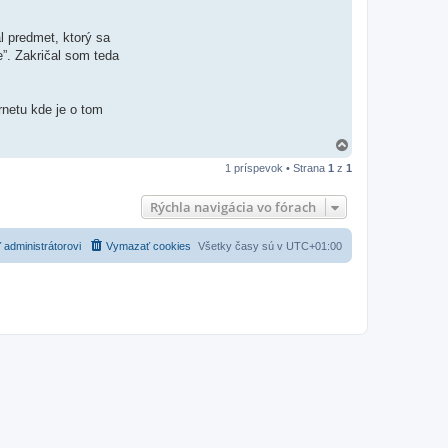
l predmet, ktorý sa
”. Zakričal som teda
rnetu kde je o tom
H
o
1 príspevok • Strana
1
z
1
r
e
Rýchla navigácia vo fórach
 administrátorovi
Vymazať cookies
Všetky časy sú v
UTC+01:00