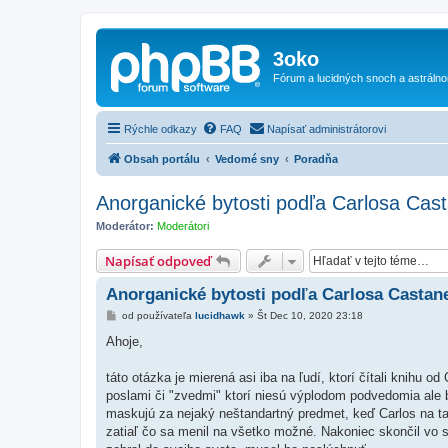
3oko
Fórum a lucidných snoch a astráln
Rýchle odkazy
FAQ
Napísať administrátorovi
Obsah portálu
Vedomé sny
Poradňa
Anorganické bytosti podľa Carlosa Cas
Moderátor:
Moderátori
Napísať odpoveď
Anorganické bytosti podľa Carlosa Castan
P
od používateľa
lucidhawk
»
Št Dec 10, 2020 23:18
r
í
Ahoje,
s
p
e
táto otázka je mierená asi iba na ľudí, ktorí čítali knihu
v
poslami či "zvedmi" ktorí niesú výplodom podvedomia ale 
o
k
maskujú za nejaký neštandartný predmet, keď Carlos na ta
zatiaľ čo sa menil na všetko možné. Nakoniec skončil vo s