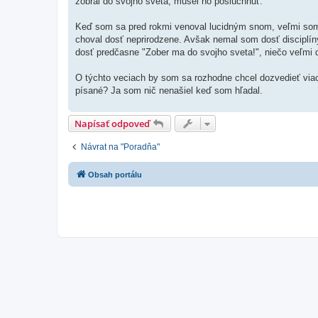
zobral do svojho sveta, musel ho poslúchnuť.
Keď som sa pred rokmi venoval lucidným snom, veľmi som t
choval dosť neprirodzene. Avšak nemal som dosť disciplín
dosť predčasne "Zober ma do svojho sveta!", niečo veľmi d
O týchto veciach by som sa rozhodne chcel dozvedieť viac
písané? Ja som nič nenašiel keď som hľadal.
Napísať odpoveď
Návrat na "Poradňa"
Obsah portálu