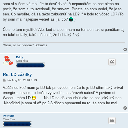
som si v ňom všimol. Je to dosť divné. A nepamätám na noc alebo na
pocit, že som si to uvedomil, že snívam. Proste len som vedel, že je to
sen. Čo myslíte, dá sa takto zabudnúť na LD? :/ A bolo to vôbec LD? (To
by som mal najlepšie vedieť asi ja, čo?
)
Čo si o tom myslíte? Ale, keď si spomínam na ten sen tak si pamätám aj
na také detaily, takú reálnosť, že bol taký živý...
"Viem, že nič neviem." Sokrates
Eddy
Člen fóra
Re: LD zážitky
P
Ne Aug 08, 2010 0:13
r
í
Väčšinou keď mám ja LD tak pri uvedomení že to je LD cítim taký príval
s
energie .. neviem to lepšie vysvetliť .. a zároveň radosť.A poviem si
p
e
Waaau ,mám LD
..... .Na LD sa dá zabudnúť ako na hocijaký iný sen
v
.Napríklad ja som si až po 2-3 dňoch spomenul na to ,že som ho mal.
o
k
Patrix85
Člen fóra