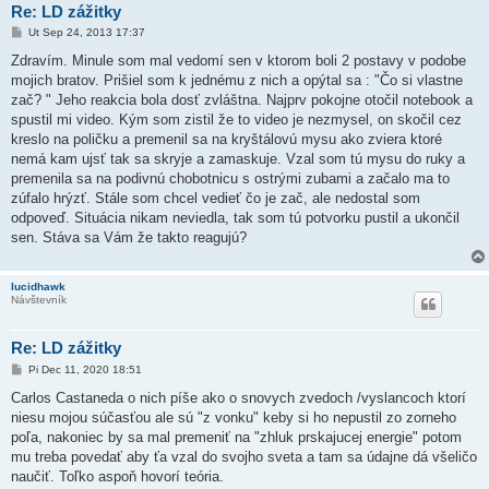
Re: LD zážitky
P
Ut Sep 24, 2013 17:37
r
í
Zdravím. Minule som mal vedomí sen v ktorom boli 2 postavy v podobe
s
mojich bratov. Prišiel som k jednému z nich a opýtal sa : "Čo si vlastne
p
e
zač? " Jeho reakcia bola dosť zvláštna. Najprv pokojne otočil notebook a
v
spustil mi video. Kým som zistil že to video je nezmysel, on skočil cez
o
k
kreslo na poličku a premenil sa na kryštálovú mysu ako zviera ktoré
nemá kam ujsť tak sa skryje a zamaskuje. Vzal som tú mysu do ruky a
premenila sa na podivnú chobotnicu s ostrými zubami a začalo ma to
zúfalo hrýzť. Stále som chcel vedieť čo je zač, ale nedostal som
odpoveď. Situácia nikam neviedla, tak som tú potvorku pustil a ukončil
sen. Stáva sa Vám že takto reagujú?
lucidhawk
Návštevník
Re: LD zážitky
P
Pi Dec 11, 2020 18:51
r
í
Carlos Castaneda o nich píše ako o snovych zvedoch /vyslancoch ktorí
s
niesu mojou súčasťou ale sú "z vonku" keby si ho nepustil zo zorneho
p
e
poľa, nakoniec by sa mal premeniť na "zhluk prskajucej energie" potom
v
mu treba povedať aby ťa vzal do svojho sveta a tam sa údajne dá všeličo
o
k
naučiť. Toľko aspoň hovorí teória.