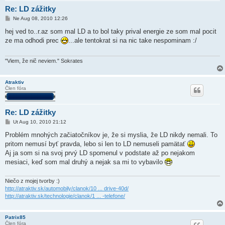
Re: LD zážitky
P
Ne Aug 08, 2010 12:26
r
í
hej ved to..r.az som mal LD a to bol taky prival energie ze som mal pocit
s
ze ma odhodi prec
...ale tentokrat si na nic take nespominam :/
p
e
v
o
"Viem, že nič neviem." Sokrates
k
Atraktiv
Člen fóra
Re: LD zážitky
P
Ut Aug 10, 2010 21:12
r
í
Problém mnohých začiatočníkov je, že si myslia, že LD nikdy nemali. To
s
pritom nemusí byť pravda, lebo si len to LD nemuseli pamätať
p
e
Aj ja som si na svoj prvý LD spomenul v podstate až po nejakom
v
mesiaci, keď som mal druhý a nejak sa mi to vybavilo
o
k
Niečo z mojej tvorby :)
http://atraktiv.sk/automobily/clanok/10 ... drive-40d/
http://atraktiv.sk/technologie/clanok/1 ... -telefone/
Patrix85
Člen fóra