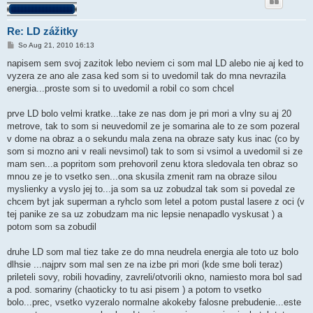
Re: LD zážitky
P
So Aug 21, 2010 16:13
r
í
napisem sem svoj zazitok lebo neviem ci som mal LD alebo nie aj ked to
s
vyzera ze ano ale zasa ked som si to uvedomil tak do mna nevrazila
p
e
energia...proste som si to uvedomil a robil co som chcel
v
o
k
prve LD bolo velmi kratke...take ze nas dom je pri mori a vlny su aj 20
metrove, tak to som si neuvedomil ze je somarina ale to ze som pozeral
v dome na obraz a o sekundu mala zena na obraze saty kus inac (co by
som si mozno ani v reali nevsimol) tak to som si vsimol a uvedomil si ze
mam sen...a popritom som prehovoril zenu ktora sledovala ten obraz so
mnou ze je to vsetko sen...ona skusila zmenit ram na obraze silou
myslienky a vyslo jej to...ja som sa uz zobudzal tak som si povedal ze
chcem byt jak superman a ryhclo som letel a potom pustal lasere z oci (v
tej panike ze sa uz zobudzam ma nic lepsie nenapadlo vyskusat ) a
potom som sa zobudil
druhe LD som mal tiez take ze do mna neudrela energia ale toto uz bolo
dlhsie ...najprv som mal sen ze na izbe pri mori (kde sme boli teraz)
prileteli sovy, robili hovadiny, zavreli/otvorili okno, namiesto mora bol sad
a pod. somariny (chaoticky to tu asi pisem ) a potom to vsetko
bolo...prec, vsetko vyzeralo normalne akokeby falosne prebudenie...este