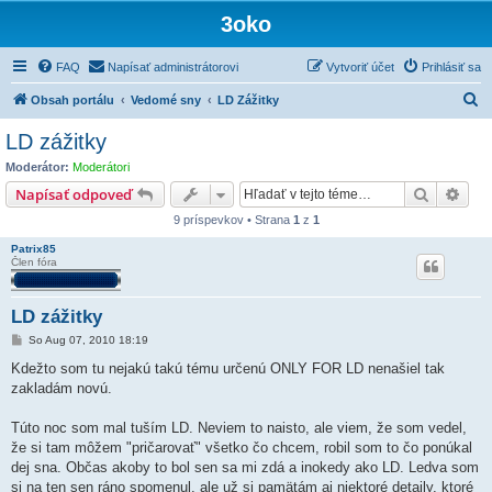
3oko
FAQ
Napísať administrátorovi
Vytvoriť účet
Prihlásiť sa
H
Obsah portálu
Vedomé sny
LD Zážitky
ľ
LD zážitky
a
Moderátor:
Moderátori
d
Hľadať
Rozš
Napísať odpoveď
a
9 príspevkov • Strana
1
z
1
ť
Patrix85
Člen fóra
LD zážitky
P
So Aug 07, 2010 18:19
r
í
Kdežto som tu nejakú takú tému určenú ONLY FOR LD nenašiel tak
s
zakladám novú.
p
e
v
Túto noc som mal tuším LD. Neviem to naisto, ale viem, že som vedel,
o
k
že si tam môžem "pričarovať" všetko čo chcem, robil som to čo ponúkal
dej sna. Občas akoby to bol sen sa mi zdá a inokedy ako LD. Ledva som
si na ten sen ráno spomenul, ale už si pamätám aj niektoré detaily, ktoré