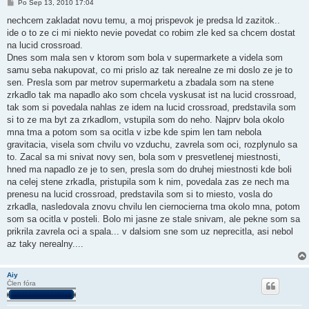
P
Po Sep 13, 2010 17:04
r
í
nechcem zakladat novu temu, a moj prispevok je predsa ld zazitok..
s
ide o to ze ci mi niekto nevie povedat co robim zle ked sa chcem dostat
p
e
na lucid crossroad.
v
Dnes som mala sen v ktorom som bola v supermarkete a videla som
o
k
samu seba nakupovat, co mi prislo az tak nerealne ze mi doslo ze je to
sen. Presla som par metrov supermarketu a zbadala som na stene
zrkadlo tak ma napadlo ako som chcela vyskusat ist na lucid crossroad,
tak som si povedala nahlas ze idem na lucid crossroad, predstavila som
si to ze ma byt za zrkadlom, vstupila som do neho. Najprv bola okolo
mna tma a potom som sa ocitla v izbe kde spim len tam nebola
gravitacia, visela som chvilu vo vzduchu, zavrela som oci, rozplynulo sa
to. Zacal sa mi snivat novy sen, bola som v presvetlenej miestnosti,
hned ma napadlo ze je to sen, presla som do druhej miestnosti kde boli
na celej stene zrkadla, pristupila som k nim, povedala zas ze nech ma
prenesu na lucid crossroad, predstavila som si to miesto, vosla do
zrkadla, nasledovala znovu chvilu len ciernocierna tma okolo mna, potom
som sa ocitla v posteli. Bolo mi jasne ze stale snivam, ale pekne som sa
prikrila zavrela oci a spala... v dalsiom sne som uz neprecitla, asi nebol
az taky nerealny....
Aiy
Člen fóra