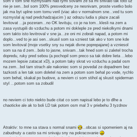
som v tom sne rozmyslaml nad tymi sovami ze sa mi snivalo tak toto uz
nie je sen...bol som 100% presvedceny ze nesnivam, proste vsetko bolo
jak ma byt uplne som tomu veril (viac ako v normalnom sne...ved tu som
rozmyslal aj nad predchadzajucim ) az odrazu ludia s plaze zacali
levitovat ...ja pozeram...no OK levituju, co je na tom...klesli na zem a
zasa vystupili do vzduchu a potom mi dokleple ze pred niekolkymi dnami
som takto isto levitroval v sne ja...ze oni mi zobrali napad, a potom mi
doplo...ved to je asi sen...skusil som sa vzniest tak ako v tom sne kde
som levitoval (moje vsetky sny su nejak divne poprepajane) a vzniesol
som sa na d zem...bolo to jasne, snivam...tak hned som si zaletel trocha
dopredu, ruky pred sebou (a pochopil som preco sa tak dobre lieta ...lebo
mozem lepsie zatacat xD), a potom taky skrat vo vzduchu a padal osm
na zem...bol tam strach ale nakoniec som si povedal ze dopadnem bez
tazkosti a len tak som doletel na zem a potom som behal po vode, rychlo
som behal, skakal po budove, a neviem ci som stihol aj skusit spiderman
styl ...potom som sa zobudil
no neviem ci toto niekto bude citat co som napisal lebo je to dlhe a
chaoticke ale ak to boli LD tak potom osm mal 3 v priebehu 3 tyzdnov
Atraktiv: to mne sa stava s normal snami
...obcas si spomeniem aj na
zabudnuty a casto sa mi snivaju sny na pokracovanie