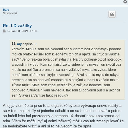
Bajo
Návštevník
Re: LD zážitky
P
Pi Jan 08, 2021 17:00
r
í
s
Aiy
napísal:
↑
p
e
Zdravím. Minule som mal vedomí sen v ktorom boli 2 postavy v podobe
v
mojich bratov. Prišiel som k jednému z nich a opýtal sa : "Čo si vlastne
o
k
zač? " Jeho reakcia bola dosť zvláštna. Najprv pokojne otočil notebook
a spustil mi video. Kým som zistil že to video je nezmysel, on skočil cez
kreslo na poličku a premenil sa na kryštálovú mysu ako zviera ktoré
nemá kam ujsť tak sa skryje a zamaskuje. Vzal som tú mysu do ruky a
premenila sa na podivnú chobotnicu s ostrými zubami a začalo ma to
zúfalo hrýzť. Stále som chcel vedieť čo je zač, ale nedostal som
odpoveď. Situácia nikam neviedla, tak som tú potvorku pustil a ukončil
sen. Stáva sa Vám že takto reagujú?
Ahoj ja viem čo to je sú to anorganické bytosti vytvárajú snové reality a
sú v tom majstri. Ty si jedného odhalil a on sa ti chcel schovať a potom
sa bránil lebo bol prezradeny a nemohol už dostať snovu pozornosť od
teba. Viem že môžu byť aj veľmi zákerný môžu vás tak zmanipulovať že
sa nedokážete vrátiť a ani si to neuvedomíte že spíte.