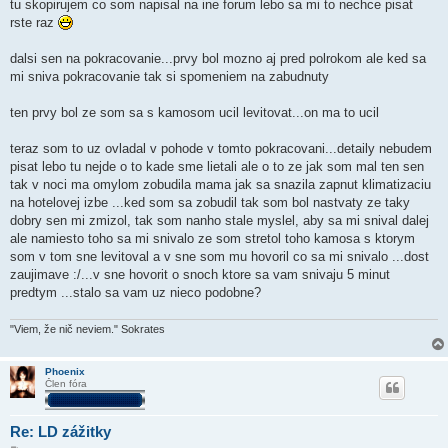
tu skopirujem co som napisal na ine forum lebo sa mi to nechce pisat
rste raz
dalsi sen na pokracovanie...prvy bol mozno aj pred polrokom ale ked sa
mi sniva pokracovanie tak si spomeniem na zabudnuty
ten prvy bol ze som sa s kamosom ucil levitovat...on ma to ucil
teraz som to uz ovladal v pohode v tomto pokracovani...detaily nebudem
pisat lebo tu nejde o to kade sme lietali ale o to ze jak som mal ten sen
tak v noci ma omylom zobudila mama jak sa snazila zapnut klimatizaciu
na hotelovej izbe ...ked som sa zobudil tak som bol nastvaty ze taky
dobry sen mi zmizol, tak som nanho stale myslel, aby sa mi snival dalej
ale namiesto toho sa mi snivalo ze som stretol toho kamosa s ktorym
som v tom sne levitoval a v sne som mu hovoril co sa mi snivalo ...dost
zaujimave :/...v sne hovorit o snoch ktore sa vam snivaju 5 minut
predtym ...stalo sa vam uz nieco podobne?
"Viem, že nič neviem." Sokrates
Phoenix
Člen fóra
Re: LD zážitky