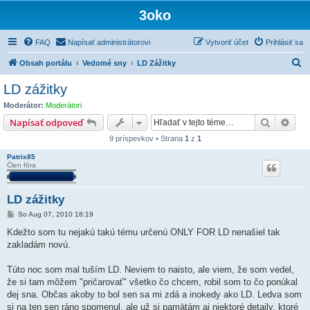
3oko
FAQ
Napísať administrátorovi
Vytvoriť účet
Prihlásiť sa
H
Obsah portálu
Vedomé sny
LD Zážitky
ľ
LD zážitky
a
Moderátor:
Moderátori
d
Hľadať
Rozš
Napísať odpoveď
a
9 príspevkov • Strana
1
z
1
ť
Patrix85
Člen fóra
LD zážitky
P
So Aug 07, 2010 18:19
r
í
Kdežto som tu nejakú takú tému určenú ONLY FOR LD nenašiel tak
s
zakladám novú.
p
e
v
Túto noc som mal tuším LD. Neviem to naisto, ale viem, že som vedel,
o
k
že si tam môžem "pričarovať" všetko čo chcem, robil som to čo ponúkal
dej sna. Občas akoby to bol sen sa mi zdá a inokedy ako LD. Ledva som
si na ten sen ráno spomenul, ale už si pamätám aj niektoré detaily, ktoré