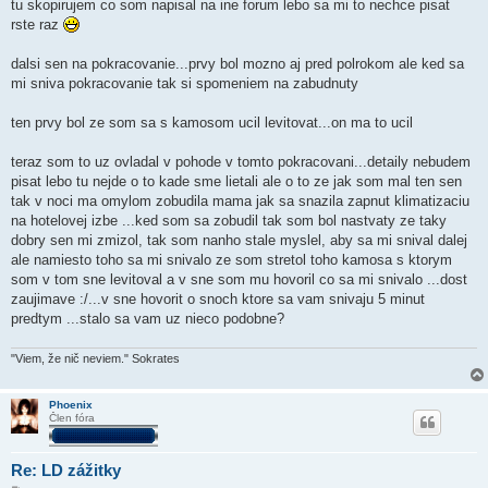
tu skopirujem co som napisal na ine forum lebo sa mi to nechce pisat
rste raz
dalsi sen na pokracovanie...prvy bol mozno aj pred polrokom ale ked sa
mi sniva pokracovanie tak si spomeniem na zabudnuty
ten prvy bol ze som sa s kamosom ucil levitovat...on ma to ucil
teraz som to uz ovladal v pohode v tomto pokracovani...detaily nebudem
pisat lebo tu nejde o to kade sme lietali ale o to ze jak som mal ten sen
tak v noci ma omylom zobudila mama jak sa snazila zapnut klimatizaciu
na hotelovej izbe ...ked som sa zobudil tak som bol nastvaty ze taky
dobry sen mi zmizol, tak som nanho stale myslel, aby sa mi snival dalej
ale namiesto toho sa mi snivalo ze som stretol toho kamosa s ktorym
som v tom sne levitoval a v sne som mu hovoril co sa mi snivalo ...dost
zaujimave :/...v sne hovorit o snoch ktore sa vam snivaju 5 minut
predtym ...stalo sa vam uz nieco podobne?
"Viem, že nič neviem." Sokrates
Phoenix
Člen fóra
Re: LD zážitky