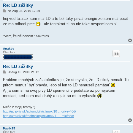
Re: LD zážitky
P
Ne Aug 08, 2010 12:26
r
í
hej ved to..r.az som mal LD a to bol taky prival energie ze som mal pocit
s
ze ma odhodi prec
...ale tentokrat si na nic take nespominam :/
p
e
v
o
"Viem, že nič neviem." Sokrates
k
Atraktiv
Člen fóra
Re: LD zážitky
P
Ut Aug 10, 2010 21:12
r
í
Problém mnohých začiatočníkov je, že si myslia, že LD nikdy nemali. To
s
pritom nemusí byť pravda, lebo si len to LD nemuseli pamätať
p
e
Aj ja som si na svoj prvý LD spomenul v podstate až po nejakom
v
mesiaci, keď som mal druhý a nejak sa mi to vybavilo
o
k
Niečo z mojej tvorby :)
http://atraktiv.sk/automobily/clanok/10 ... drive-40d/
http://atraktiv.sk/technologie/clanok/1 ... -telefone/
Patrix85
Člen fóra