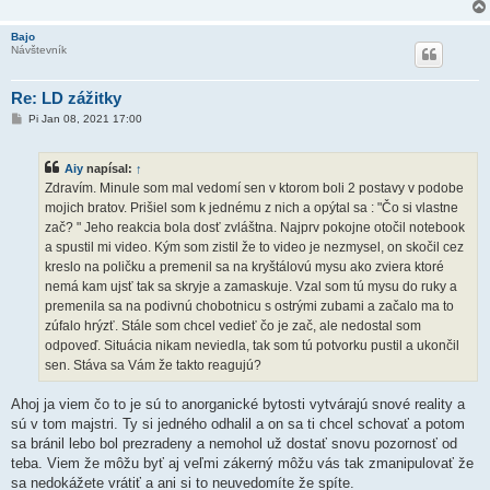
Bajo
Návštevník
Re: LD zážitky
P
Pi Jan 08, 2021 17:00
r
í
s
Aiy
napísal:
↑
p
e
Zdravím. Minule som mal vedomí sen v ktorom boli 2 postavy v podobe
v
mojich bratov. Prišiel som k jednému z nich a opýtal sa : "Čo si vlastne
o
k
zač? " Jeho reakcia bola dosť zvláštna. Najprv pokojne otočil notebook
a spustil mi video. Kým som zistil že to video je nezmysel, on skočil cez
kreslo na poličku a premenil sa na kryštálovú mysu ako zviera ktoré
nemá kam ujsť tak sa skryje a zamaskuje. Vzal som tú mysu do ruky a
premenila sa na podivnú chobotnicu s ostrými zubami a začalo ma to
zúfalo hrýzť. Stále som chcel vedieť čo je zač, ale nedostal som
odpoveď. Situácia nikam neviedla, tak som tú potvorku pustil a ukončil
sen. Stáva sa Vám že takto reagujú?
Ahoj ja viem čo to je sú to anorganické bytosti vytvárajú snové reality a
sú v tom majstri. Ty si jedného odhalil a on sa ti chcel schovať a potom
sa bránil lebo bol prezradeny a nemohol už dostať snovu pozornosť od
teba. Viem že môžu byť aj veľmi zákerný môžu vás tak zmanipulovať že
sa nedokážete vrátiť a ani si to neuvedomíte že spíte.