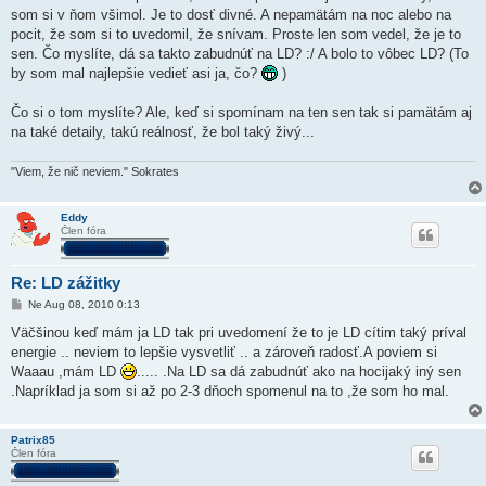
som si v ňom všimol. Je to dosť divné. A nepamätám na noc alebo na
pocit, že som si to uvedomil, že snívam. Proste len som vedel, že je to
sen. Čo myslíte, dá sa takto zabudnúť na LD? :/ A bolo to vôbec LD? (To
by som mal najlepšie vedieť asi ja, čo?
)
Čo si o tom myslíte? Ale, keď si spomínam na ten sen tak si pamätám aj
na také detaily, takú reálnosť, že bol taký živý...
"Viem, že nič neviem." Sokrates
Eddy
Člen fóra
Re: LD zážitky
P
Ne Aug 08, 2010 0:13
r
í
Väčšinou keď mám ja LD tak pri uvedomení že to je LD cítim taký príval
s
energie .. neviem to lepšie vysvetliť .. a zároveň radosť.A poviem si
p
e
Waaau ,mám LD
..... .Na LD sa dá zabudnúť ako na hocijaký iný sen
v
.Napríklad ja som si až po 2-3 dňoch spomenul na to ,že som ho mal.
o
k
Patrix85
Člen fóra