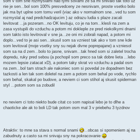
som v tom sne rozmyslaml nad tymi sovami ze sa mi snivalo tak toto uz
nie je sen...bol som 100% presvedceny ze nesnivam, proste vsetko bolo
jak ma byt uplne som tomu veril (viac ako v normalnom sne...ved tu som
rozmyslal aj nad predchadzajucim ) az odrazu ludia s plaze zacali
levitovat ...ja pozeram...no OK levituju, co je na tom...klesli na zem a
zasa vystupili do vzduchu a potom mi dokleple ze pred niekolkymi dnami
som takto isto levitroval v sne ja...ze oni mi zobrali napad, a potom mi
doplo...ved to je asi sen...skusil som sa vzniest tak ako v tom sne kde
som levitoval (moje vsetky sny su nejak divne poprepajane) a vzniesol
som sa na d zem...bolo to jasne, snivam...tak hned som si zaletel trocha
dopredu, ruky pred sebou (a pochopil som preco sa tak dobre lieta ...lebo
mozem lepsie zatacat xD), a potom taky skrat vo vzduchu a padal osm
na zem...bol tam strach ale nakoniec som si povedal ze dopadnem bez
tazkosti a len tak som doletel na zem a potom som behal po vode, rychlo
som behal, skakal po budove, a neviem ci som stihol aj skusit spiderman
styl ...potom som sa zobudil
no neviem ci toto niekto bude citat co som napisal lebo je to dlhe a
chaoticke ale ak to boli LD tak potom osm mal 3 v priebehu 3 tyzdnov
Atraktiv: to mne sa stava s normal snami
...obcas si spomeniem aj na
zabudnuty a casto sa mi snivaju sny na pokracovanie