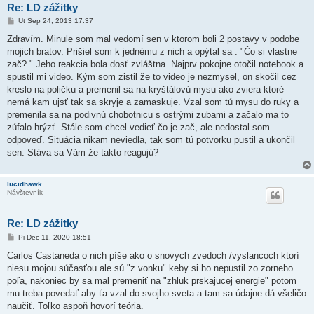
Re: LD zážitky
P
Ut Sep 24, 2013 17:37
r
í
Zdravím. Minule som mal vedomí sen v ktorom boli 2 postavy v podobe
s
mojich bratov. Prišiel som k jednému z nich a opýtal sa : "Čo si vlastne
p
e
zač? " Jeho reakcia bola dosť zvláštna. Najprv pokojne otočil notebook a
v
spustil mi video. Kým som zistil že to video je nezmysel, on skočil cez
o
k
kreslo na poličku a premenil sa na kryštálovú mysu ako zviera ktoré
nemá kam ujsť tak sa skryje a zamaskuje. Vzal som tú mysu do ruky a
premenila sa na podivnú chobotnicu s ostrými zubami a začalo ma to
zúfalo hrýzť. Stále som chcel vedieť čo je zač, ale nedostal som
odpoveď. Situácia nikam neviedla, tak som tú potvorku pustil a ukončil
sen. Stáva sa Vám že takto reagujú?
lucidhawk
Návštevník
Re: LD zážitky
P
Pi Dec 11, 2020 18:51
r
í
Carlos Castaneda o nich píše ako o snovych zvedoch /vyslancoch ktorí
s
niesu mojou súčasťou ale sú "z vonku" keby si ho nepustil zo zorneho
p
e
poľa, nakoniec by sa mal premeniť na "zhluk prskajucej energie" potom
v
mu treba povedať aby ťa vzal do svojho sveta a tam sa údajne dá všeličo
o
k
naučiť. Toľko aspoň hovorí teória.