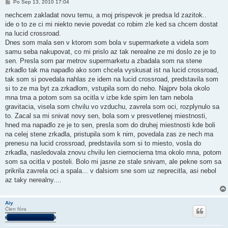
P
Po Sep 13, 2010 17:04
r
í
nechcem zakladat novu temu, a moj prispevok je predsa ld zazitok..
s
ide o to ze ci mi niekto nevie povedat co robim zle ked sa chcem dostat
p
e
na lucid crossroad.
v
Dnes som mala sen v ktorom som bola v supermarkete a videla som
o
k
samu seba nakupovat, co mi prislo az tak nerealne ze mi doslo ze je to
sen. Presla som par metrov supermarketu a zbadala som na stene
zrkadlo tak ma napadlo ako som chcela vyskusat ist na lucid crossroad,
tak som si povedala nahlas ze idem na lucid crossroad, predstavila som
si to ze ma byt za zrkadlom, vstupila som do neho. Najprv bola okolo
mna tma a potom som sa ocitla v izbe kde spim len tam nebola
gravitacia, visela som chvilu vo vzduchu, zavrela som oci, rozplynulo sa
to. Zacal sa mi snivat novy sen, bola som v presvetlenej miestnosti,
hned ma napadlo ze je to sen, presla som do druhej miestnosti kde boli
na celej stene zrkadla, pristupila som k nim, povedala zas ze nech ma
prenesu na lucid crossroad, predstavila som si to miesto, vosla do
zrkadla, nasledovala znovu chvilu len ciernocierna tma okolo mna, potom
som sa ocitla v posteli. Bolo mi jasne ze stale snivam, ale pekne som sa
prikrila zavrela oci a spala... v dalsiom sne som uz neprecitla, asi nebol
az taky nerealny....
Aiy
Člen fóra