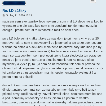
Re: LD zážitky
P
So Aug 21, 2010 16:13
r
í
napisem sem svoj zazitok lebo neviem ci som mal LD alebo nie aj ked to
s
vyzera ze ano ale zasa ked som si to uvedomil tak do mna nevrazila
p
e
energia...proste som si to uvedomil a robil co som chcel
v
o
k
prve LD bolo velmi kratke...take ze nas dom je pri mori a vlny su aj 20
metrove, tak to som si neuvedomil ze je somarina ale to ze som pozeral
v dome na obraz a o sekundu mala zena na obraze saty kus inac (co by
som si mozno ani v reali nevsimol) tak to som si vsimol a uvedomil si ze
mam sen...a popritom som prehovoril zenu ktora sledovala ten obraz so
mnou ze je to vsetko sen...ona skusila zmenit ram na obraze silou
myslienky a vyslo jej to...ja som sa uz zobudzal tak som si povedal ze
chcem byt jak superman a ryhclo som letel a potom pustal lasere z oci (v
tej panike ze sa uz zobudzam ma nic lepsie nenapadlo vyskusat ) a
potom som sa zobudil
druhe LD som mal tiez take ze do mna neudrela energia ale toto uz bolo
dlhsie ...najprv som mal sen ze na izbe pri mori (kde sme boli teraz)
prileteli sovy, robili hovadiny, zavreli/otvorili okno, namiesto mora bol sad
a pod. somariny (chaoticky to tu asi pisem ) a potom to vsetko
bolo...prec, vsetko vyzeralo normalne akokeby falosne prebudenie...este