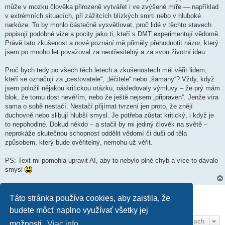
může v mozku člověka přirozeně vytvářet i ve zvýšené míře — například
v extrémních situacích, při zážitcích blízkých smrti nebo v hluboké
narkóze. To by mohlo částečně vysvětlovat, proč lidé v těchto stavech
popisují podobné vize a pocity jako ti, kteří s DMT experimentují vědomě.
Právě tato zkušenost a nové poznání mě přiměly přehodnotit názor, který
jsem po mnoho let považoval za neotřesitelný a za svou životní ideu.
Proč bych tedy po všech těch letech a zkušenostech měl věřit lidem,
kteří se označují za „cestovatele“, „léčitele“ nebo „šamany“? Vždy, když
jsem položil nějakou kritickou otázku, následovaly výmluvy – že prý mám
blok, že tomu dost nevěřím, nebo že ještě nejsem „připraven“. Jenže víra
sama o sobě nestačí. Nestačí přijímat tvrzení jen proto, že znějí
duchovně nebo slibují hlubší smysl. Je potřeba zůstat kritický, i když je
to nepohodlné. Dokud někdo – a stačil by mi jediný člověk na světě –
neprokáže skutečnou schopnost oddělit vědomí či duši od těla
způsobem, který bude ověřitelný, nemohu už věřit.
PS: Text mi pomohla upravit AI, aby to nebylo plné chyb a více to dávalo
smysl
Napísať odpoveď
Táto stránka používa cookies, aby zaistila, že
1 príspevok • Strana
1
z
1
budete môcť naplno využívať všetky jej
Rýchla navigácia vo fórach
možnosti.
Viac info