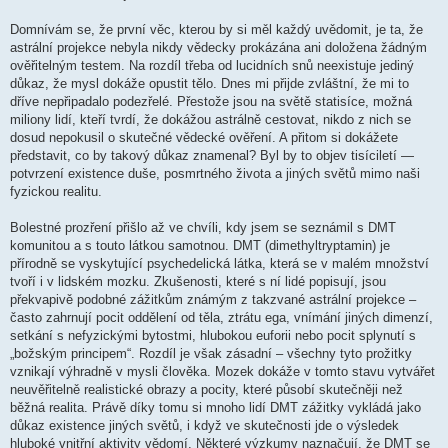
Domnívám se, že první věc, kterou by si měl každý uvědomit, je ta, že
astrální projekce nebyla nikdy vědecky prokázána ani doložena žádným
ověřitelným testem. Na rozdíl třeba od lucidních snů neexistuje jediný
důkaz, že mysl dokáže opustit tělo. Dnes mi přijde zvláštní, že mi to
dříve nepřipadalo podezřelé. Přestože jsou na světě statisíce, možná
miliony lidí, kteří tvrdí, že dokážou astrálně cestovat, nikdo z nich se
dosud nepokusil o skutečné vědecké ověření. A přitom si dokážete
představit, co by takový důkaz znamenal? Byl by to objev tisíciletí —
potvrzení existence duše, posmrtného života a jiných světů mimo naši
fyzickou realitu.
Bolestné prozření přišlo až ve chvíli, kdy jsem se seznámil s DMT
komunitou a s touto látkou samotnou. DMT (dimethyltryptamin) je
přírodně se vyskytující psychedelická látka, která se v malém množství
tvoří i v lidském mozku. Zkušenosti, které s ní lidé popisují, jsou
překvapivě podobné zážitkům známým z takzvané astrální projekce –
často zahrnují pocit oddělení od těla, ztrátu ega, vnímání jiných dimenzí,
setkání s nefyzickými bytostmi, hlubokou euforii nebo pocit splynutí s
„božským principem“. Rozdíl je však zásadní – všechny tyto prožitky
vznikají výhradně v mysli člověka. Mozek dokáže v tomto stavu vytvářet
neuvěřitelně realistické obrazy a pocity, které působí skutečněji než
běžná realita. Právě díky tomu si mnoho lidí DMT zážitky vykládá jako
důkaz existence jiných světů, i když ve skutečnosti jde o výsledek
hluboké vnitřní aktivity vědomí. Některé výzkumy naznačují, že DMT se