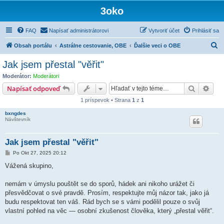
3oko
FAQ
Napísať administrátorovi
Vytvoriť účet
Prihlásiť sa
H
Obsah portálu
Astrálne cestovanie, OBE
Ďalšie veci o OBE
ľ
Jak jsem přestal "věřit"
a
Moderátor:
Moderátori
d
Hľadať
Rozš
Napísať odpoveď
a
1 príspevok • Strana
1
z
1
ť
bxngdes
Návštevník
Jak jsem přestal "věřit"
P
Po Okt 27, 2025 20:12
r
í
Vážená skupino,
s
p
e
nemám v úmyslu pouštět se do sporů, hádek ani nikoho urážet či
v
přesvědčovat o své pravdě. Prosím, respektujte můj názor tak, jako já
o
k
budu respektovat ten váš. Rád bych se s vámi podělil pouze o svůj
vlastní pohled na věc — osobní zkušenost člověka, který „přestal věřit“.