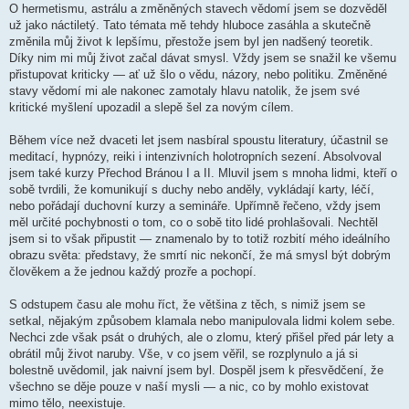
O hermetismu, astrálu a změněných stavech vědomí jsem se dozvěděl
už jako náctiletý. Tato témata mě tehdy hluboce zasáhla a skutečně
změnila můj život k lepšímu, přestože jsem byl jen nadšený teoretik.
Díky nim mi můj život začal dávat smysl. Vždy jsem se snažil ke všemu
přistupovat kriticky — ať už šlo o vědu, názory, nebo politiku. Změněné
stavy vědomí mi ale nakonec zamotaly hlavu natolik, že jsem své
kritické myšlení upozadil a slepě šel za novým cílem.
Během více než dvaceti let jsem nasbíral spoustu literatury, účastnil se
meditací, hypnózy, reiki i intenzivních holotropních sezení. Absolvoval
jsem také kurzy Přechod Bránou I a II. Mluvil jsem s mnoha lidmi, kteří o
sobě tvrdili, že komunikují s duchy nebo anděly, vykládají karty, léčí,
nebo pořádají duchovní kurzy a semináře. Upřímně řečeno, vždy jsem
měl určité pochybnosti o tom, co o sobě tito lidé prohlašovali. Nechtěl
jsem si to však připustit — znamenalo by to totiž rozbití mého ideálního
obrazu světa: představy, že smrtí nic nekončí, že má smysl být dobrým
člověkem a že jednou každý prozře a pochopí.
S odstupem času ale mohu říct, že většina z těch, s nimiž jsem se
setkal, nějakým způsobem klamala nebo manipulovala lidmi kolem sebe.
Nechci zde však psát o druhých, ale o zlomu, který přišel před pár lety a
obrátil můj život naruby. Vše, v co jsem věřil, se rozplynulo a já si
bolestně uvědomil, jak naivní jsem byl. Dospěl jsem k přesvědčení, že
všechno se děje pouze v naší mysli — a nic, co by mohlo existovat
mimo tělo, neexistuje.