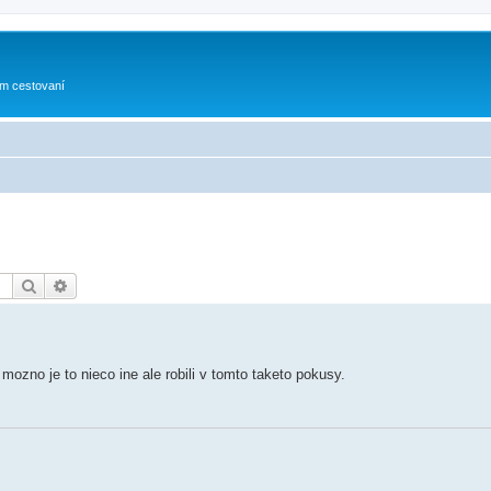
om cestovaní
Hľadať
Rozšírené vyhľadávanie
ozno je to nieco ine ale robili v tomto taketo pokusy.