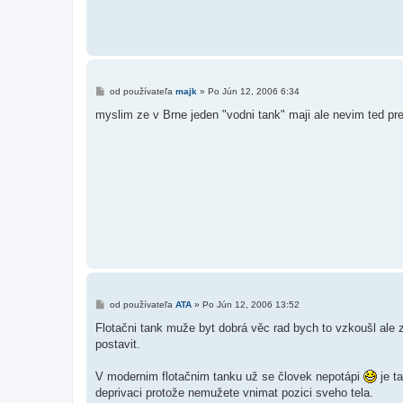
P
od používateľa
majk
»
Po Jún 12, 2006 6:34
r
í
myslim ze v Brne jeden "vodni tank" maji ale nevim ted pr
s
p
e
v
o
k
P
od používateľa
ATA
»
Po Jún 12, 2006 13:52
r
í
Flotačni tank muže byt dobrá věc rad bych to vzkoušl ale
s
postavit.
p
e
v
V modernim flotačnim tanku už se človek nepotápi
je t
o
k
deprivaci protože nemužete vnimat pozici sveho tela.