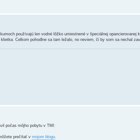
skumoch používajú len vodné lôžko umiestnené v špeciálnej opancierovanej k
 klietka. Celkom pohodlne sa tam ležalo, no neviem, či by som sa nechal zav
vil počas môjho pobytu v TMI:
môžete prečítať v
mojom blogu
.