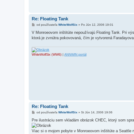
Re: Floating Tank
P
od používateľa
WhiteWolfSix
»
Po Jún 12, 2006 19:01
r
í
V Monroeovom inštitúte nepoužívajú Floating Tank. Pri vý
s
ktorá je zvnútra pokovovaná, čím je vytvorená Faradayova
p
e
v
o
k
WhiteWolfSix (WW6)
|
ANNWIN portál
Re: Floating Tank
P
od používateľa
WhiteWolfSix
»
St Jún 14, 2006 19:06
r
í
Pre ilustráciu sem vkladám obrázok CHEC, ktorý som spra
s
p
e
Viac si o mojom pobyte v Monroeovom inštitúte a Seattle 
v