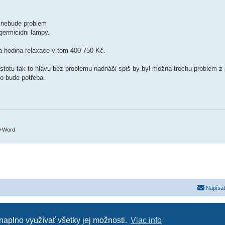
u nebude problem
germicidni lampy.
a hodina relaxace v tom 400-750 Kč.
totu tak to hlavu bez problemu nadnáši spiš by byl možna trochu problem z 
to bude potřeba.
c+Word
Napísať
Založené na
phpBB
® Forum Software © phpBB Limited
Súkromie
|
Podmienky
 naplno využívať všetky jej možnosti.
Viac info