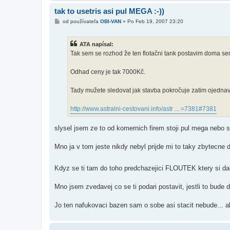
tak to usetris asi pul MEGA :-))
P
od používateľa
OBI-VAN
»
Po Feb 19, 2007 23:20
r
í
s
ATA napísal:
p
e
Tak sem se rozhod že ten flotačni tank postavim doma sem 
v
o
k
Odhad ceny je tak 7000Kč.
Tady mužete sledovat jak stavba pokročuje zatim ojedn
http://www.astralni-cestovani.info/astr ... =7381#7381
slysel jsem ze to od komernich firem stoji pul mega nebo s
Mno ja v tom jeste nikdy nebyl prijde mi to taky zbytecne
Kdyz se ti tam do toho predchazejici FLOUTEK ktery si dal
Mno jsem zvedavej co se ti podari postavit, jestli to bude
Jo ten nafukovaci bazen sam o sobe asi stacit nebude... 