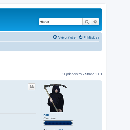
Hľadať
Rozšírené vyhľad
Vytvoriť účet
Prihlásiť sa
11 príspevkov • Strana
1
z
1
nou
Člen fóra