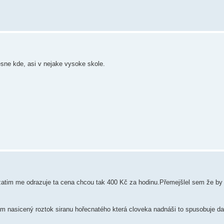
esne kde, asi v nejake vysoke skole.
 zatim me odrazuje ta cena chcou tak 400 Kč za hodinu.Přemejšlel sem že by 
am nasicený roztok siranu hořecnatého která cloveka nadnáši to spusobuje d