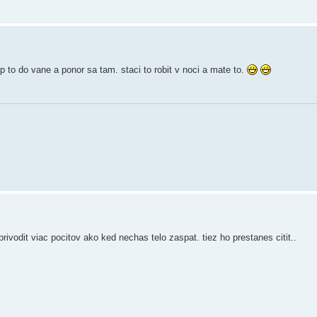
 to do vane a ponor sa tam. staci to robit v noci a mate to.
rivodit viac pocitov ako ked nechas telo zaspat. tiez ho prestanes citit..