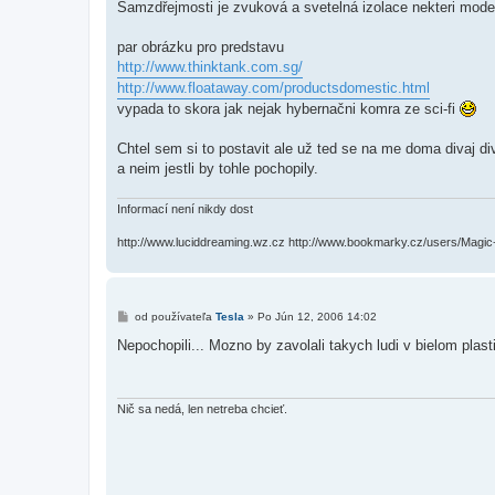
Samzdřejmosti je zvuková a svetelná izolace nekteri modern
par obrázku pro predstavu
http://www.thinktank.com.sg/
http://www.floataway.com/productsdomestic.html
vypada to skora jak nejak hybernačni komra ze sci-fi
Chtel sem si to postavit ale už ted se na me doma divaj di
a neim jestli by tohle pochopily.
Informací není nikdy dost
http://www.luciddreaming.wz.cz http://www.bookmarky.cz/users/Magi
P
od používateľa
Tesla
»
Po Jún 12, 2006 14:02
r
í
Nepochopili... Mozno by zavolali takych ludi v bielom plasti,
s
p
e
v
o
Nič sa nedá, len netreba chcieť.
k