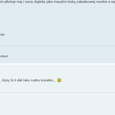
i přistrojr maj i ruzny doplnky jako masažni trisky,zabudovanej monitor a re
vne
c+Word
 ktory bi ti dali taku cudnu kosielku...