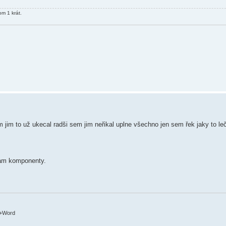
m 1 krát.
jim to už ukecal radši sem jim neřikal uplne všechno jen sem řek jaky to leč
vam komponenty.
c+Word