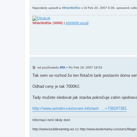
o
k
Naposledy upravil/-a
WhiteWolfSix
v Ut Feb 20, 2007 6:39, upravené celko
WhiteWolfSix (WW6)
|
ANNWIN portál
P
od používateľa
ATA
»
Po Feb 19, 2007 18:53
r
í
Tak sem se rozhod že ten flotačni tank postavim doma sem 
s
p
e
Odhad ceny je tak 7000Kč.
v
o
k
Tady mužete sledovat jak stavba pokročuje zatim ojedna
http://www.astralni-cestovani.info/astr ... =7381#7381
Informací není nikdy dost
http://www.luciddreaming.wz.cz http://www.bookmarky.cz/users/Magi