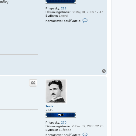
práky.
Príspevky:
219
Dátum registrácie:
St Máj 18, 2005 17:47
Bydlisko:
Litovel
K
Kontaktovať používateľa:
o
n
t
a
k
t
n
é
i
n
f
o
r
m
H
á
o
c
r
i
e
e
p
o
u
ž
í
Tesla
v
V.I.P.
a
t
e
ľ
Príspevky:
270
a
Dátum registrácie:
Pi Dec 09, 2005 22:26
-
Bydlisko:
Lučenec
A
K
Kontaktovať používateľa:
T