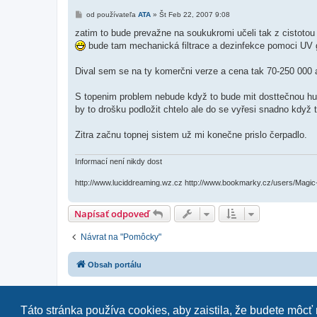
P
od používateľa
ATA
»
Št Feb 22, 2007 9:08
r
í
zatim to bude prevažne na soukukromi učeli tak z cistoto
s
bude tam mechanická filtrace a dezinfekce pomoci UV 
p
e
v
Dival sem se na ty komerčni verze a cena tak 70-250 000 
o
k
S topenim problem nebude když to bude mit dosttečnou hus
by to drošku podložit chtelo ale do se vyřesi snadno když 
Zitra začnu topnej sistem už mi konečne prislo čerpadlo.
Informací není nikdy dost
http://www.luciddreaming.wz.cz http://www.bookmarky.cz/users/Magi
Napísať odpoveď
Návrat na "Pomôcky"
Obsah portálu
Táto stránka používa cookies, aby zaistila, že budete môcť