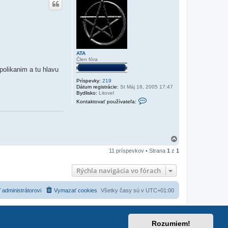
e
ATA
Člen fóra
polikanim a tu hlavu
Príspevky:
219
Dátum registrácie:
St Máj 18, 2005 17:47
Bydlisko:
Litovel
K
Kontaktovať používateľa:
o
n
t
a
k
t
H
n
o
é
11 príspevkov • Strana
1
z
1
r
i
e
n
f
Rýchla navigácia vo fórach
o
r
m
á
 administrátorovi
Vymazať cookies
Všetky časy sú v
UTC+01:00
c
i
e
p
o
Rozumiem!
u