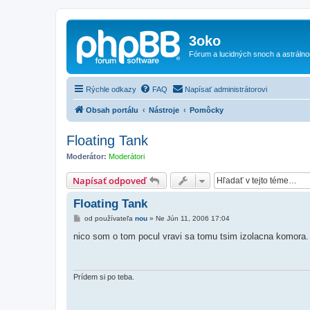
3oko
Fórum a lucidných snoch a astráln
Rýchle odkazy
FAQ
Napísať administrátorovi
Obsah portálu
Nástroje
Pomôcky
Floating Tank
Moderátor:
Moderátori
Napísať odpoveď
Floating Tank
P
od používateľa
nou
»
Ne Jún 11, 2006 17:04
r
í
nico som o tom pocul vravi sa tomu tsim izolacna komora. m
s
p
e
v
o
Prídem si po teba.
k