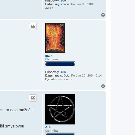
Príspevky:
206
Dátum registrácie:
Po Jan 30, 2006
22:57
H
o
r
e
majk
Člen fóra
Príspevky:
486
Dátum registrácie:
Po Jan 26, 2004 9:14
Bydlisko:
morava cz
H
o
r
e
se to dalo možná i
alši smyslovou
ATA
Člen fóra