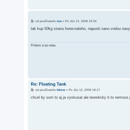
P
od používateľa
nou
»
Po Jún 12, 2006 16:34
r
í
tak kup 50kg siranu horecnateho, napusti vanu vodou nasyp
s
p
e
v
o
Prídem si po teba.
k
Re: Floating Tank
P
od používateľa
ibbeta
»
Po Jún 12, 2006 18:17
r
í
chcel by som to aj ja vyskusat ale teoreticky ti to nemoze p
s
p
e
v
o
k