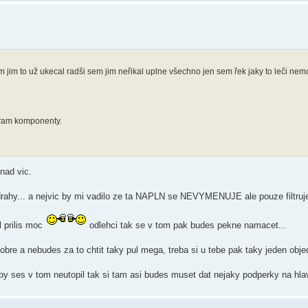
jim to už ukecal radši sem jim neřikal uplne všechno jen sem řek jaky to leči nemo
avam komponenty.
nad vic.
 drahy... a nejvic by mi vadilo ze ta NAPLN se NEVYMENUJE ale pouze filtruje
 prilis moc
odlehci tak se v tom pak budes pekne namacet...
 dobre a nebudes za to chtit taky pul mega, treba si u tebe pak taky jeden ob
aby ses v tom neutopil tak si tam asi budes muset dat nejaky podperky na hl